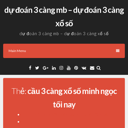
Skip
dự đoán 3 càng mb – dự đoán 3 càng
to
content
xổ số
dự đoán 3 càng mb – dự đoán 3 càng xổ số
Main Menu
Facebook
Twitter
Google
Linkedin
Instagram
YouTube
Pinterest
VK
Email
Plus
Thẻ:
cầu 3 càng xổ số minh ngọc
tối nay
chốt loto siêu cấp bạch thủ lô miền bắc