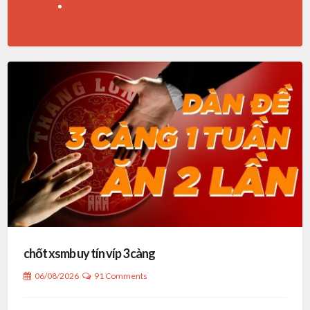
chốt loto siêu cấp lô 3 số miền trung
chốt xsmb uy tín víp 3 càng
06/08/2026
91 Comments