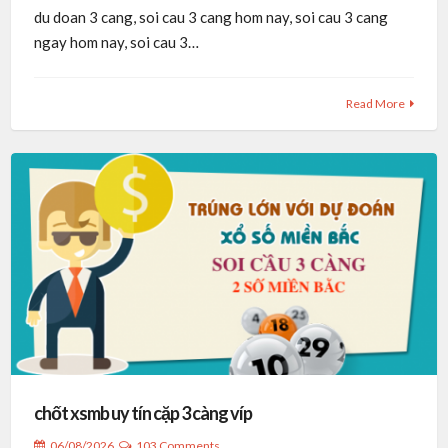
du doan 3 cang, soi cau 3 cang hom nay, soi cau 3 cang
ngay hom nay, soi cau 3…
Read More
chốt xsmb uy tín cặp 3 càng víp
06/08/2026
103 Comments