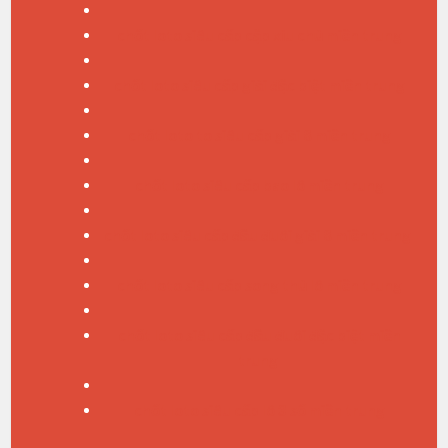
chốt loto siêu cấp cặp xỉu chủ miền trung
chốt loto siêu cấp giải đặc biệt miền trung
chốt loto to siêu cấp giải 8 miền trung
chốt loto siêu cấp bao lô miền trung
chốt loto siêu cấp đầu đuôi giải 8 miền trung
chốt loto siêu cấp song thủ lô miền trung
chốt loto siêu cấp đầu đuôi đặc biệt miền
trung
chốt loto siêu cấp lô 3 số miền trung