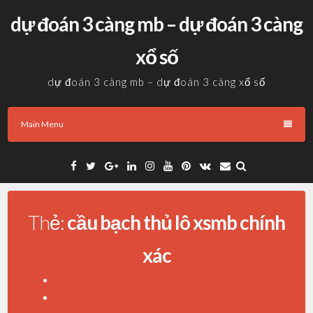
Skip
dự đoán 3 càng mb – dự đoán 3 càng
to
content
xổ số
dự đoán 3 càng mb – dự đoán 3 càng xổ số
Main Menu
Facebook
Twitter
Google
Linkedin
Instagram
YouTube
Pinterest
VK
Email
Plus
Thẻ:
cầu bạch thủ lô xsmb chính
xác
chốt loto siêu cấp bạch thủ lô miền bắc