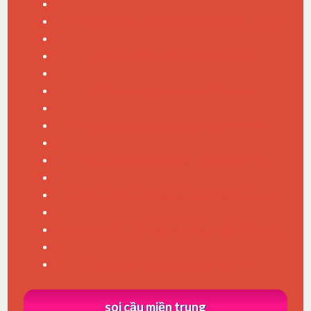
chốt loto siêu cấp giải đặc biệt miền nam
chốt loto siêu cấp giải 8 miền nam
chốt loto siêu cấp bao lô miền nam
chốt loto siêu cấp cặp xỉu chủ miền nam
chốt loto siêu cấp song thủ lô miền nam
chốt loto siêu cấp đầu đuôi giải 8 miền nam
chốt loto siêu cấp đầu đuôi đặc biệt miền nam
chốt loto siêu cấp lô 3 số miền nam
soi cầu miền trung