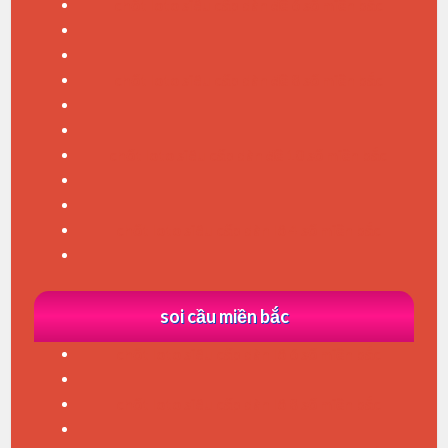
chốt loto siêu cấp dàn đề 6 số miền bắc
chốt loto siêu cấp dàn đề 8 số miền bắc
chốt loto siêu cấp dàn đề 10 số miền bắc
chốt loto siêu cấp dàn lô 4 số miền bắc
soi cầu miền bắc
chốt loto siêu cấp dàn lô 6 số miền bắc
chốt loto siêu cấp dàn lô 8 số miền bắc