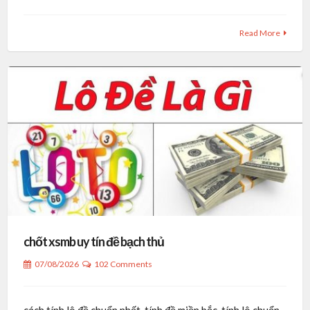
Read More
chốt xsmb uy tín đề bạch thủ
07/08/2026
102 Comments