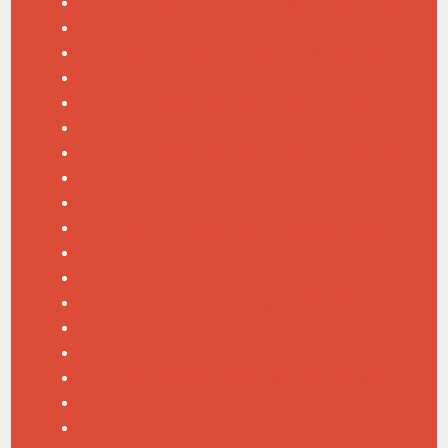
chốt loto siêu cấp bach thủ lô 2 nháy miền bắc
chốt loto siêu cấp song thủ lô miền bắc
chốt loto siêu cấp bạch thủ lô kép miền bắc
chốt loto siêu cấp song thủ lô kép miền bắc
chốt loto siêu cấp bạch thủ đề miền bắc
chốt loto siêu cấp song thủ đề miền bắc
chốt loto siêu cấp dàn đề 4 số miền bắc