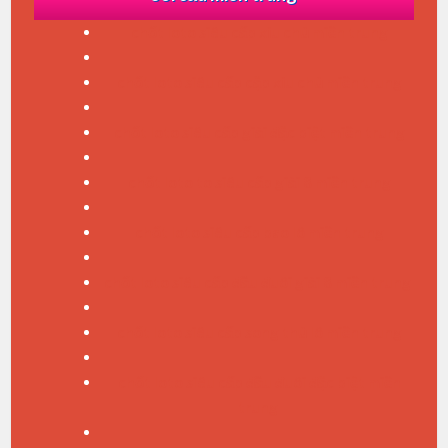
chốt loto siêu cấp xỉu chủ miền trung
chốt loto siêu cấp cặp xỉu chủ miền trung
chốt loto siêu cấp giải đặc biệt miền trung
chốt loto to siêu cấp giải 8 miền trung
chốt loto siêu cấp bao lô miền trung
chốt loto siêu cấp đầu đuôi giải 8 miền trung
chốt loto siêu cấp song thủ lô miền trung
chốt loto siêu cấp đầu đuôi đặc biệt miền
trung