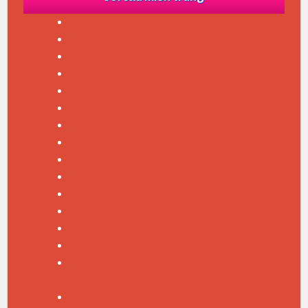
chốt loto siêu cấp xỉu chủ miền trung
chốt loto siêu cấp cặp xỉu chủ miền trung
chốt loto siêu cấp giải đặc biệt miền trung
chốt loto to siêu cấp giải 8 miền trung
chốt loto siêu cấp bao lô miền trung
chốt loto siêu cấp đầu đuôi giải 8 miền trung
chốt loto siêu cấp song thủ lô miền trung
chốt loto siêu cấp đầu đuôi đặc biệt miền
trung