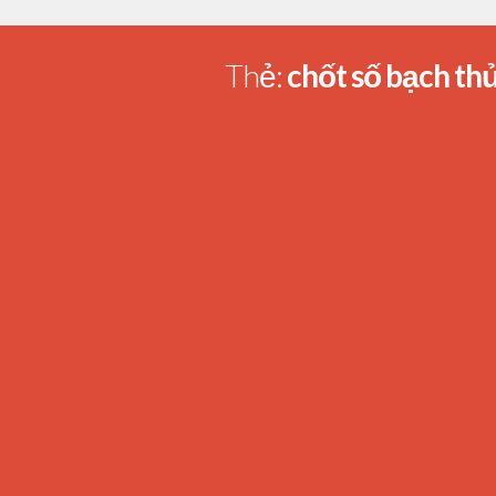
Thẻ:
chốt số bạch th
chốt loto siêu cấp bạch 
chốt loto siêu cấp bach thủ
chốt loto siêu cấp song 
chốt loto siêu cấp bạch th
chốt loto siêu cấp song th
chốt loto siêu cấp bạch 