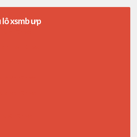
ủ lô xsmb ưp
thủ lô miền bắc
 lô 2 nháy miền bắc
thủ lô miền bắc
ủ lô kép miền bắc
ủ lô kép miền bắc
thủ đề miền bắc