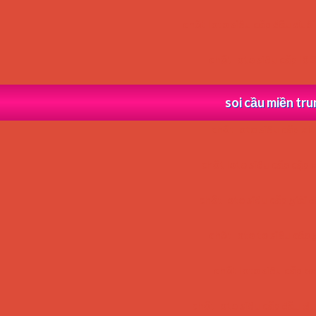
chốt loto siêu cấp đầu đuôi
chốt loto siêu cấp lô 
soi cầu miền tr
chốt loto siêu cấp xỉ
chốt loto siêu cấp cặp 
chốt loto siêu cấp giải 
chốt loto to siêu cấp 
chốt loto siêu cấp ba
chốt loto siêu cấp đầu đu