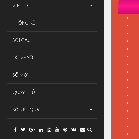
VIETLOTT
THỐNG KÊ
SOI CẦU
DÒ VÉ SỐ
SỔ MƠ
QUAY THỬ
SỐ KẾT QUẢ
Facebook
Twitter
Google
Linkedin
Instagram
YouTube
Pinterest
VK
Email
Plus