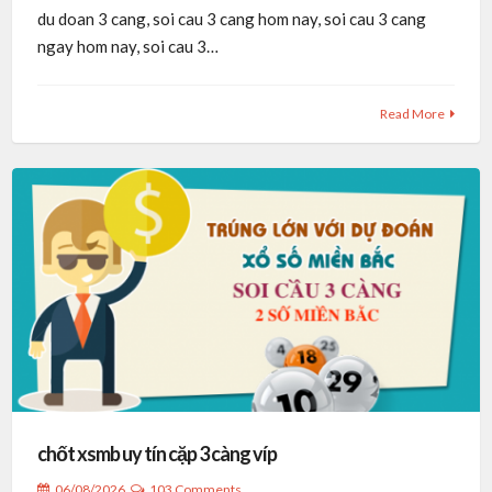
du doan 3 cang, soi cau 3 cang hom nay, soi cau 3 cang
ngay hom nay, soi cau 3…
Read More
chốt xsmb uy tín cặp 3 càng víp
06/08/2026
103 Comments