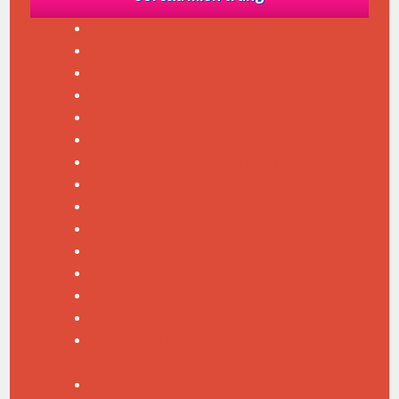
chốt loto siêu cấp xỉu chủ miền trung
chốt loto siêu cấp cặp xỉu chủ miền trung
chốt loto siêu cấp giải đặc biệt miền trung
chốt loto to siêu cấp giải 8 miền trung
chốt loto siêu cấp bao lô miền trung
chốt loto siêu cấp đầu đuôi giải 8 miền trung
chốt loto siêu cấp song thủ lô miền trung
chốt loto siêu cấp đầu đuôi đặc biệt miền
trung