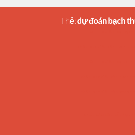
Thẻ:
dự đoán bạch th
chốt loto siêu cấp bạch 
chốt loto siêu cấp bach thủ
chốt loto siêu cấp song 
chốt loto siêu cấp bạch th
chốt loto siêu cấp song th
chốt loto siêu cấp bạch 