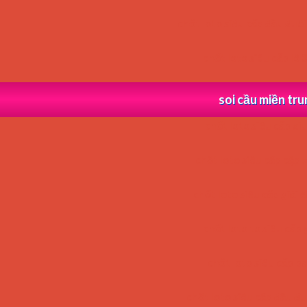
chốt loto siêu cấp đầu đuôi
chốt loto siêu cấp lô 
soi cầu miền tr
chốt loto siêu cấp xỉ
chốt loto siêu cấp cặp 
chốt loto siêu cấp giải 
chốt loto to siêu cấp 
chốt loto siêu cấp ba
chốt loto siêu cấp đầu đu