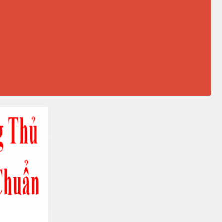
 thủ lô miền trung
i đặc biệt miền trung
 3 số miền trung