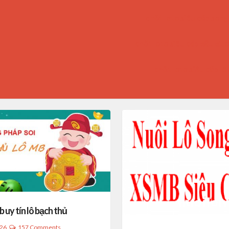
chốt loto siêu cấp song
chốt loto siêu cấp đầu đuô
chốt loto siêu cấp lô
 uy tín lô bạch thủ
026
157 Comments