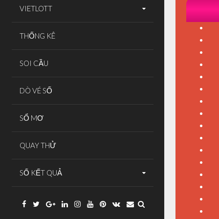
VIETLOTT
THỐNG KÊ
SOI CẦU
DÒ VÉ SỐ
SỔ MƠ
QUAY THỬ
SỐ KẾT QUẢ
Facebook
Twitter
Google
Linkedin
Instagram
YouTube
Pinterest
VK
Email
Plus