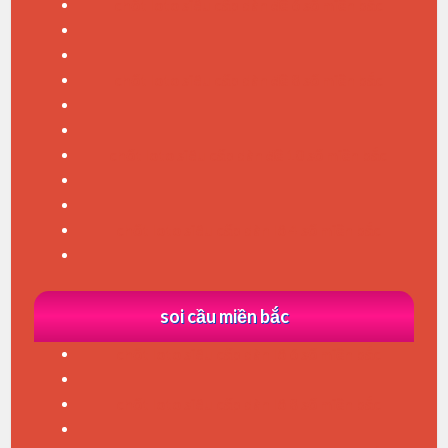
chốt loto siêu cấp dàn đề 6 số miền bắc
chốt loto siêu cấp dàn đề 8 số miền bắc
chốt loto siêu cấp dàn đề 10 số miền bắc
chốt loto siêu cấp dàn lô 4 số miền bắc
soi cầu miền bắc
chốt loto siêu cấp dàn lô 6 số miền bắc
chốt loto siêu cấp dàn lô 8 số miền bắc