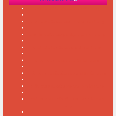
chốt loto siêu cấp xỉu chủ miền trung
chốt loto siêu cấp cặp xỉu chủ miền trung
chốt loto siêu cấp giải đặc biệt miền trung
chốt loto to siêu cấp giải 8 miền trung
chốt loto siêu cấp bao lô miền trung
chốt loto siêu cấp đầu đuôi giải 8 miền trung
chốt loto siêu cấp song thủ lô miền trung
chốt loto siêu cấp đầu đuôi đặc biệt miền
trung