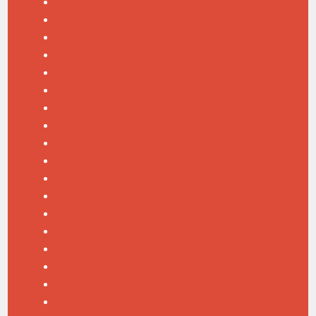
chốt loto siêu cấp bach thủ lô 2 nháy miền bắc
chốt loto siêu cấp song thủ lô miền bắc
chốt loto siêu cấp bạch thủ lô kép miền bắc
chốt loto siêu cấp song thủ lô kép miền bắc
chốt loto siêu cấp bạch thủ đề miền bắc
chốt loto siêu cấp song thủ đề miền bắc
chốt loto siêu cấp dàn đề 4 số miền bắc