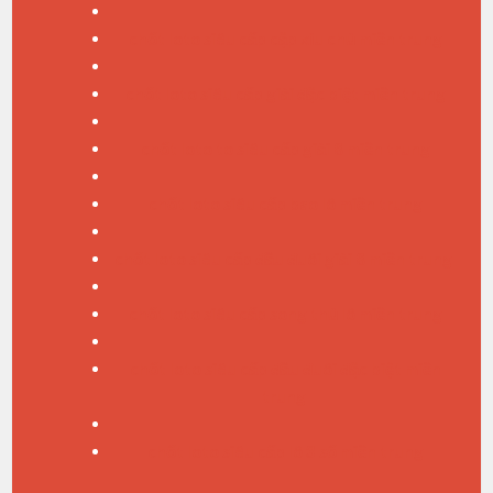
chốt loto siêu cấp cặp xỉu chủ miền trung
chốt loto siêu cấp giải đặc biệt miền trung
chốt loto to siêu cấp giải 8 miền trung
chốt loto siêu cấp bao lô miền trung
chốt loto siêu cấp đầu đuôi giải 8 miền trung
chốt loto siêu cấp song thủ lô miền trung
chốt loto siêu cấp đầu đuôi đặc biệt miền
trung
chốt loto siêu cấp lô 3 số miền trung