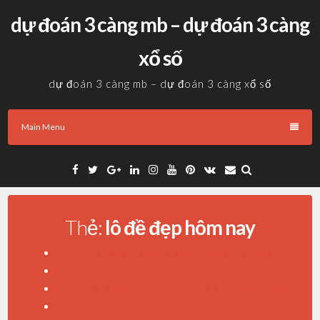
Skip
dự đoán 3 càng mb – dự đoán 3 càng
to
content
xổ số
dự đoán 3 càng mb – dự đoán 3 càng xổ số
Main Menu
Facebook
Twitter
Google
Linkedin
Instagram
YouTube
Pinterest
VK
Email
Plus
Thẻ:
lô đề đẹp hôm nay
chốt loto siêu cấp bạch thủ lô miền bắc
chốt loto siêu cấp bach thủ lô 2 nháy miền bắc