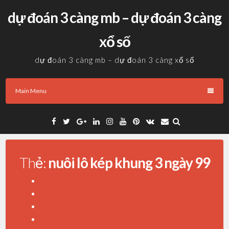
Skip
dự đoán 3 càng mb – dự đoán 3 càng
to
content
xổ số
dự đoán 3 càng mb – dự đoán 3 càng xổ số
Main Menu
Facebook
Twitter
Google
Linkedin
Instagram
YouTube
Pinterest
VK
Email
Plus
Thẻ:
nuôi lô kép khung 3 ngày 99
chốt loto siêu cấp bạch thủ lô miền bắc
chốt loto siêu cấp bach thủ lô 2 nháy miền bắc