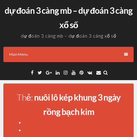
Skip
dự đoán 3 càng mb – dự đoán 3 càng
to
content
xổ số
dự đoán 3 càng mb – dự đoán 3 càng xổ số
Main Menu
Facebook
Twitter
Google
Linkedin
Instagram
YouTube
Pinterest
VK
Email
Plus
Thẻ:
nuôi lô kép khung 3 ngày
rồng bạch kim
chốt loto siêu cấp bạch thủ lô miền bắc