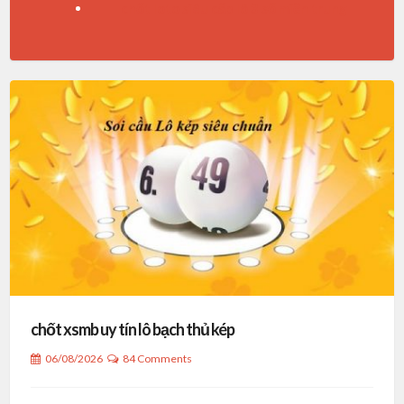
chốt loto siêu cấp lô 3 số miền trung
chốt xsmb uy tín lô bạch thủ kép
06/08/2026
84 Comments