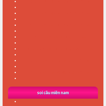
chốt loto siêu cấp dàn lô xiên 2 miền bắc
chốt loto siêu cấp dàn lô xiên 3 miền bắc
chốt loto siêu cấp dàn lô xiên 4 miền bắc
chốt loto siêu cấp 3 càng miền bắc
chốt loto siêu cấp dàn 3 càng 2 số miền bắc
chốt loto siêu cấp dàn lô 10 số miền bắc
chốt loto siêu cấp đề đầu đuôi miền bắc
soi cầu miền nam
chốt loto siêu cấp xỉu chủ miền nam