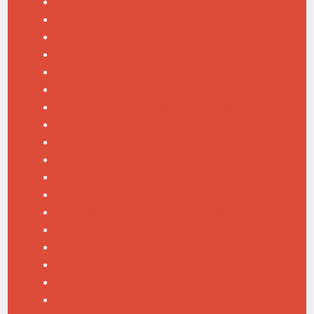
chốt loto siêu cấp bach thủ lô 2 nháy miền bắc
chốt loto siêu cấp song thủ lô miền bắc
chốt loto siêu cấp bạch thủ lô kép miền bắc
chốt loto siêu cấp song thủ lô kép miền bắc
chốt loto siêu cấp bạch thủ đề miền bắc
chốt loto siêu cấp song thủ đề miền bắc
chốt loto siêu cấp dàn đề 4 số miền bắc