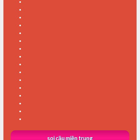
chốt loto siêu cấp giải đặc biệt miền nam
chốt loto siêu cấp giải 8 miền nam
chốt loto siêu cấp bao lô miền nam
chốt loto siêu cấp cặp xỉu chủ miền nam
chốt loto siêu cấp song thủ lô miền nam
chốt loto siêu cấp đầu đuôi giải 8 miền nam
chốt loto siêu cấp đầu đuôi đặc biệt miền nam
chốt loto siêu cấp lô 3 số miền nam
soi cầu miền trung