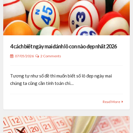
4 cách biết ngày mai đánh lô con nào đẹp nhất 2026
07/05/2026
2 Comments
Tương tự như số đề thì muốn biết số lô đẹp ngày mai
chúng ta cũng cần tính toán chi…
Read More