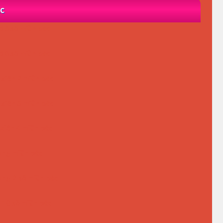
ắc
ô 6 số miền bắc
ô 8 số miền bắc
 xiên 2 miền bắc
 xiên 3 miền bắc
 xiên 4 miền bắc
càng miền bắc
àng 2 số miền bắc
ô 10 số miền bắc