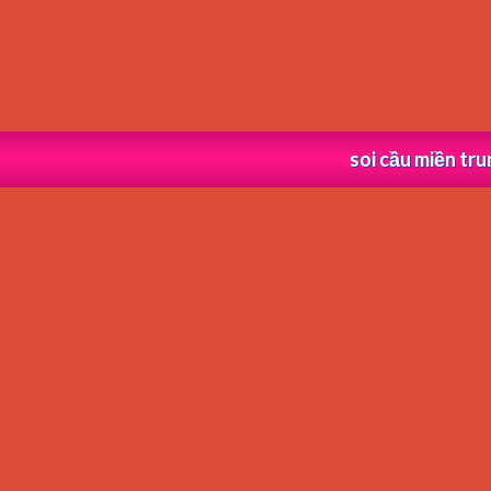
chốt loto siêu cấp đầu đuôi
chốt loto siêu cấp lô 
soi cầu miền tr
chốt loto siêu cấp xỉ
chốt loto siêu cấp cặp 
chốt loto siêu cấp giải 
chốt loto to siêu cấp 
chốt loto siêu cấp ba
chốt loto siêu cấp đầu đu