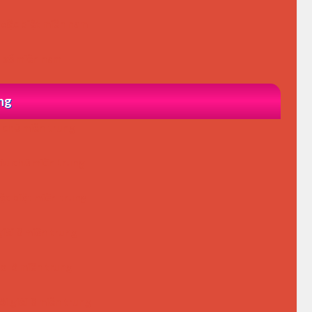
 đặc biệt miền nam
3 số miền nam
ung
u chủ miền trung
xỉu chủ miền trung
đặc biệt miền trung
giải 8 miền trung
o lô miền trung
ôi giải 8 miền trung