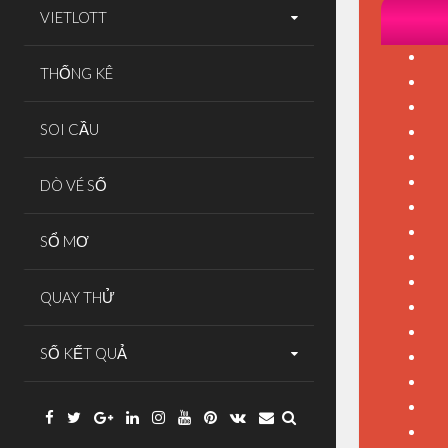
VIETLOTT
THỐNG KÊ
SOI CẦU
DÒ VÉ SỐ
SỔ MƠ
QUAY THỬ
SỐ KẾT QUẢ
Facebook
Twitter
Google
Linkedin
Instagram
YouTube
Pinterest
VK
Email
Plus