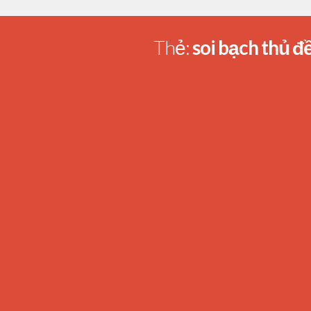
Thẻ:
soi bạch thủ đ
chốt loto siêu cấp bạch 
chốt loto siêu cấp bach thủ
chốt loto siêu cấp song 
chốt loto siêu cấp bạch th
chốt loto siêu cấp song th
chốt loto siêu cấp bạch 