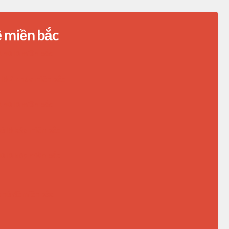
ề miền bắc
thủ lô miền bắc
 lô 2 nháy miền bắc
thủ lô miền bắc
ủ lô kép miền bắc
ủ lô kép miền bắc
thủ đề miền bắc