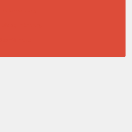
 thủ lô miền trung
i đặc biệt miền trung
 3 số miền trung