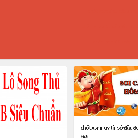
chốt loto siêu cấp song
chốt loto siêu cấp đầu đuô
chốt loto siêu cấp lô
chốt xsmn uy tín sớ đầu đu
biệt