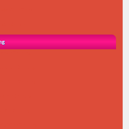
 đặc biệt miền nam
3 số miền nam
ung
u chủ miền trung
xỉu chủ miền trung
đặc biệt miền trung
giải 8 miền trung
o lô miền trung
ôi giải 8 miền trung