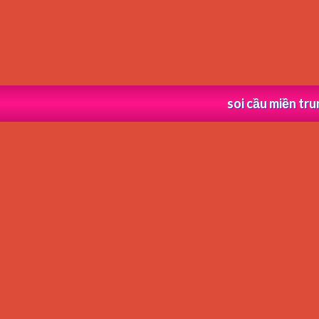
chốt loto siêu cấp đầu đuôi
chốt loto siêu cấp lô 
soi cầu miền tr
chốt loto siêu cấp xỉ
chốt loto siêu cấp cặp 
chốt loto siêu cấp giải 
chốt loto to siêu cấp 
chốt loto siêu cấp ba
chốt loto siêu cấp đầu đu