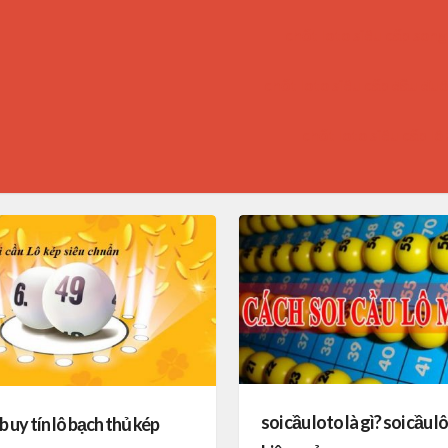
chốt loto siêu cấp song
chốt loto siêu cấp đầu đuô
chốt loto siêu cấp lô
soi cầu loto là gì? soi cầu l
 uy tín lô bạch thủ kép