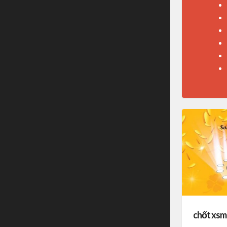
chốt xsmb