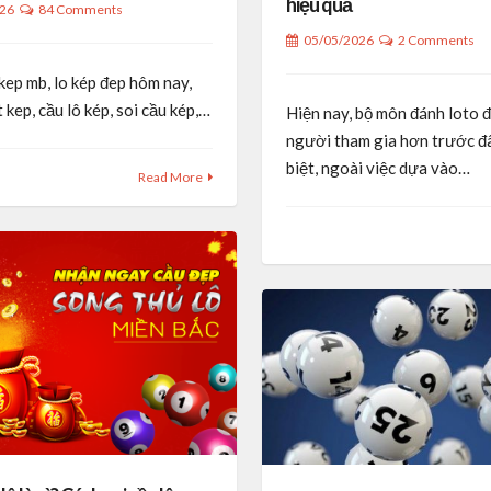
hiệu quả
026
84 Comments
05/05/2026
2 Comments
 kep mb, lo kép đep hôm nay,
t kep, cầu lô kép, soi cầu kép,…
Hiện nay, bộ môn đánh loto 
người tham gia hơn trước đ
biệt, ngoài việc dựa vào…
Read More