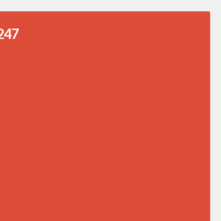
 247
thủ lô miền bắc
 lô 2 nháy miền bắc
thủ lô miền bắc
ủ lô kép miền bắc
ủ lô kép miền bắc
thủ đề miền bắc