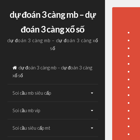
Skip
to
dự đoán 3 càng mb – dự
content
đoán 3 càng xổ số
dự đoán 3 càng mb – dự đoán 3 càng xổ
số
dự đoán 3 càng mb – dự đoán 3 càng
xổ số
Soi cầu mb siêu cấp
Soi cầu mb vip
Soi cầu siêu cấp mt