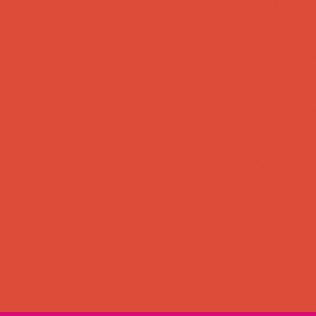
chốt loto siêu cấp song 
chốt loto siêu cấp dàn đ
chốt loto siêu cấp dàn đ
chốt loto siêu cấp dàn đ
chốt loto siêu cấp dàn đ
chốt loto siêu cấp dàn l