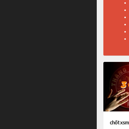
chốt xsmb