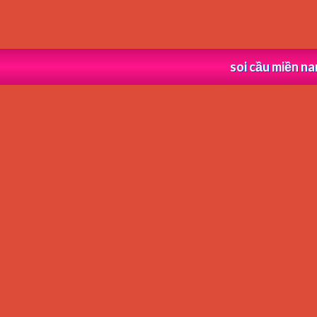
chốt loto siêu cấp đề đầ
soi cầu miền n
chốt loto siêu cấp xỉu
chốt loto siêu cấp giải đ
chốt loto siêu cấp gi
chốt loto siêu cấp ba
chốt loto siêu cấp cặp x
chốt loto siêu cấp song 
chốt loto siêu cấp đầu đuô