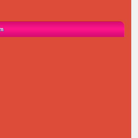
u đuôi miền bắc
am
 chủ miền nam
ặc biệt miền nam
ải 8 miền nam
o lô miền nam
ỉu chủ miền nam
thủ lô miền nam
i giải 8 miền nam