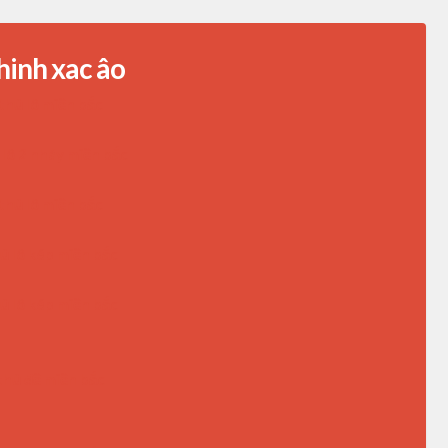
chinh xac âo
thủ lô miền bắc
 lô 2 nháy miền bắc
thủ lô miền bắc
ủ lô kép miền bắc
ủ lô kép miền bắc
thủ đề miền bắc