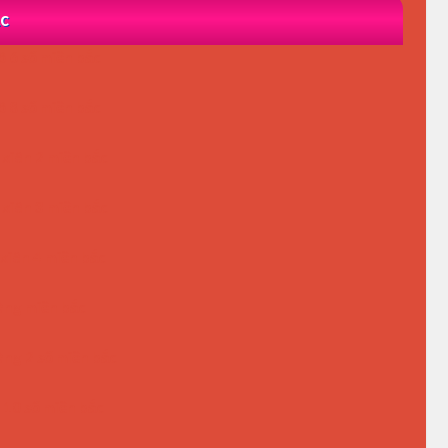
ắc
ô 6 số miền bắc
ô 8 số miền bắc
 xiên 2 miền bắc
 xiên 3 miền bắc
 xiên 4 miền bắc
càng miền bắc
àng 2 số miền bắc
ô 10 số miền bắc