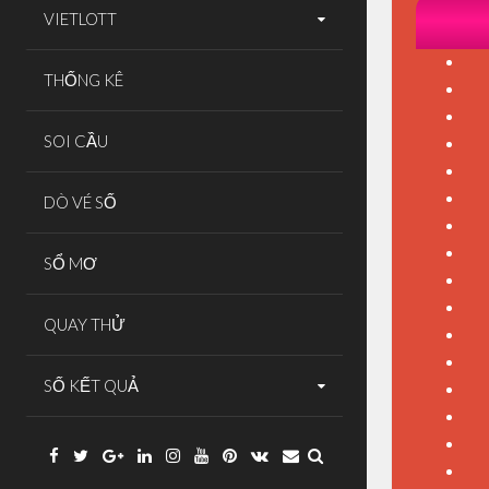
VIETLOTT
THỐNG KÊ
SOI CẦU
DÒ VÉ SỐ
SỔ MƠ
QUAY THỬ
SỐ KẾT QUẢ
Facebook
Twitter
Google
Linkedin
Instagram
YouTube
Pinterest
VK
Email
Plus