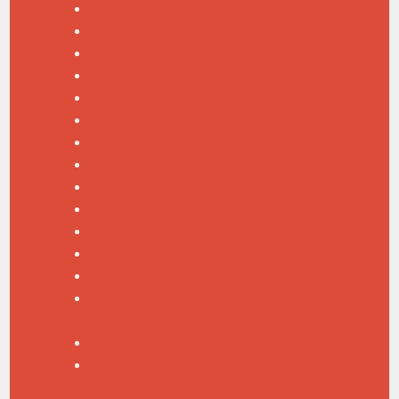
chốt loto siêu cấp cặp xỉu chủ miền trung
chốt loto siêu cấp giải đặc biệt miền trung
chốt loto to siêu cấp giải 8 miền trung
chốt loto siêu cấp bao lô miền trung
chốt loto siêu cấp đầu đuôi giải 8 miền trung
chốt loto siêu cấp song thủ lô miền trung
chốt loto siêu cấp đầu đuôi đặc biệt miền
trung
chốt loto siêu cấp lô 3 số miền trung