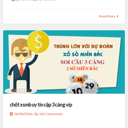
Read More
chốt xsmb uy tín cặp 3 càng víp
06/08/2026
103 Comments