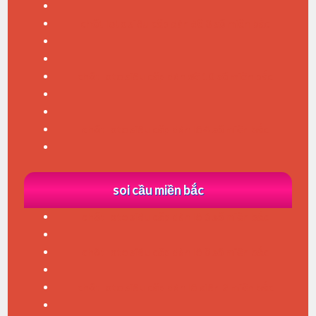
chốt loto siêu cấp dàn đề 8 số miền bắc
chốt loto siêu cấp dàn đề 10 số miền bắc
chốt loto siêu cấp dàn lô 4 số miền bắc
soi cầu miền bắc
chốt loto siêu cấp dàn lô 6 số miền bắc
chốt loto siêu cấp dàn lô 8 số miền bắc
chốt loto siêu cấp dàn lô xiên 2 miền bắc