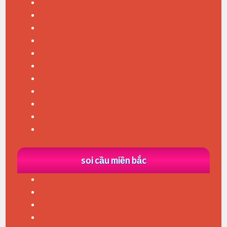
chốt loto siêu cấp dàn đề 6 số miền bắc
chốt loto siêu cấp dàn đề 8 số miền bắc
chốt loto siêu cấp dàn đề 10 số miền bắc
chốt loto siêu cấp dàn lô 4 số miền bắc
soi cầu miền bắc
chốt loto siêu cấp dàn lô 6 số miền bắc
chốt loto siêu cấp dàn lô 8 số miền bắc