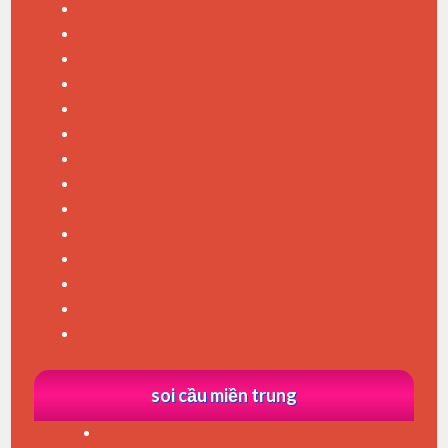
chốt loto siêu cấp giải 8 miền nam
chốt loto siêu cấp bao lô miền nam
chốt loto siêu cấp cặp xỉu chủ miền nam
chốt loto siêu cấp song thủ lô miền nam
chốt loto siêu cấp đầu đuôi giải 8 miền nam
chốt loto siêu cấp đầu đuôi đặc biệt miền nam
chốt loto siêu cấp lô 3 số miền nam
soi cầu miền trung
chốt loto siêu cấp xỉu chủ miền trung