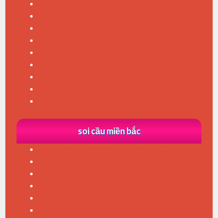
chốt loto siêu cấp dàn đề 8 số miền bắc
chốt loto siêu cấp dàn đề 10 số miền bắc
chốt loto siêu cấp dàn lô 4 số miền bắc
soi cầu miền bắc
chốt loto siêu cấp dàn lô 6 số miền bắc
chốt loto siêu cấp dàn lô 8 số miền bắc
chốt loto siêu cấp dàn lô xiên 2 miền bắc