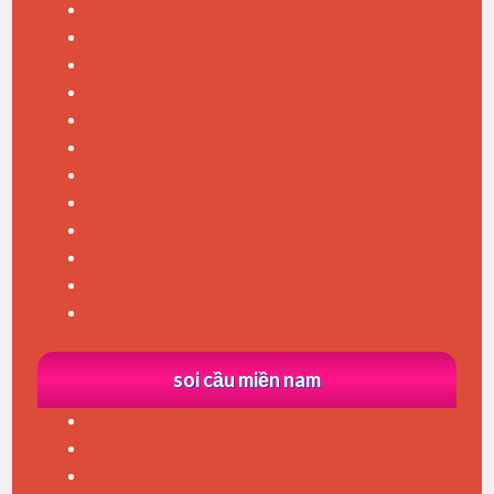
chốt loto siêu cấp dàn lô xiên 3 miền bắc
chốt loto siêu cấp dàn lô xiên 4 miền bắc
chốt loto siêu cấp 3 càng miền bắc
chốt loto siêu cấp dàn 3 càng 2 số miền bắc
chốt loto siêu cấp dàn lô 10 số miền bắc
chốt loto siêu cấp đề đầu đuôi miền bắc
soi cầu miền nam
chốt loto siêu cấp xỉu chủ miền nam
chốt loto siêu cấp giải đặc biệt miền nam