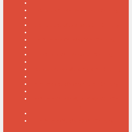
chốt loto siêu cấp cặp xỉu chủ miền trung
chốt loto siêu cấp giải đặc biệt miền trung
chốt loto to siêu cấp giải 8 miền trung
chốt loto siêu cấp bao lô miền trung
chốt loto siêu cấp đầu đuôi giải 8 miền trung
chốt loto siêu cấp song thủ lô miền trung
chốt loto siêu cấp đầu đuôi đặc biệt miền
trung
chốt loto siêu cấp lô 3 số miền trung