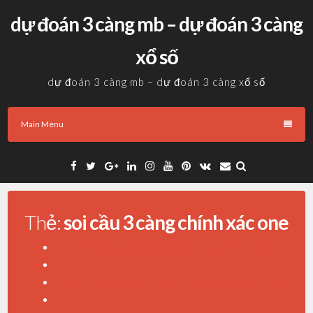
Skip
dự đoán 3 càng mb – dự đoán 3 càng
to
content
xổ số
dự đoán 3 càng mb – dự đoán 3 càng xổ số
Main Menu
Facebook
Twitter
Google
Linkedin
Instagram
YouTube
Pinterest
VK
Email
Plus
Thẻ:
soi cầu 3 càng chính xác one
chốt loto siêu cấp bạch thủ lô miền bắc
chốt loto siêu cấp bach thủ lô 2 nháy miền bắc