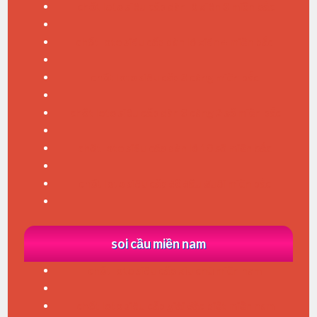
chốt loto siêu cấp dàn lô xiên 3 miền bắc
chốt loto siêu cấp dàn lô xiên 4 miền bắc
chốt loto siêu cấp 3 càng miền bắc
chốt loto siêu cấp dàn 3 càng 2 số miền bắc
chốt loto siêu cấp dàn lô 10 số miền bắc
chốt loto siêu cấp đề đầu đuôi miền bắc
soi cầu miền nam
chốt loto siêu cấp xỉu chủ miền nam
chốt loto siêu cấp giải đặc biệt miền nam