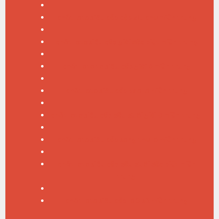
chốt loto siêu cấp cặp xỉu chủ miền trung
chốt loto siêu cấp giải đặc biệt miền trung
chốt loto to siêu cấp giải 8 miền trung
chốt loto siêu cấp bao lô miền trung
chốt loto siêu cấp đầu đuôi giải 8 miền trung
chốt loto siêu cấp song thủ lô miền trung
chốt loto siêu cấp đầu đuôi đặc biệt miền
trung
chốt loto siêu cấp lô 3 số miền trung