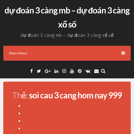
Skip
dự đoán 3 càng mb – dự đoán 3 càng
to
content
xổ số
dự đoán 3 càng mb – dự đoán 3 càng xổ số
Main Menu
Facebook
Twitter
Google
Linkedin
Instagram
YouTube
Pinterest
VK
Email
Plus
Thẻ:
soi cau 3 cang hom nay 999
chốt loto siêu cấp bạch thủ lô miền bắc
chốt loto siêu cấp bach thủ lô 2 nháy miền bắc