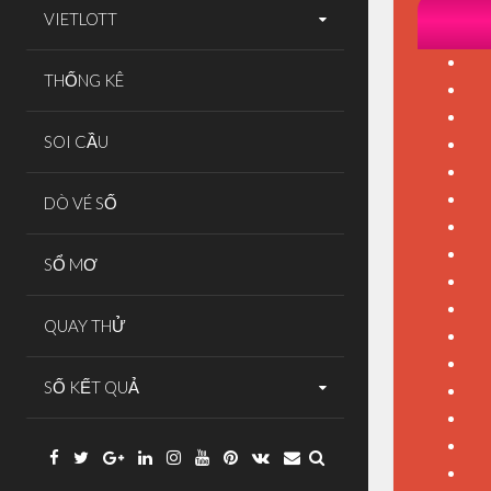
VIETLOTT
THỐNG KÊ
SOI CẦU
DÒ VÉ SỐ
SỔ MƠ
QUAY THỬ
SỐ KẾT QUẢ
Facebook
Twitter
Google
Linkedin
Instagram
YouTube
Pinterest
VK
Email
Plus