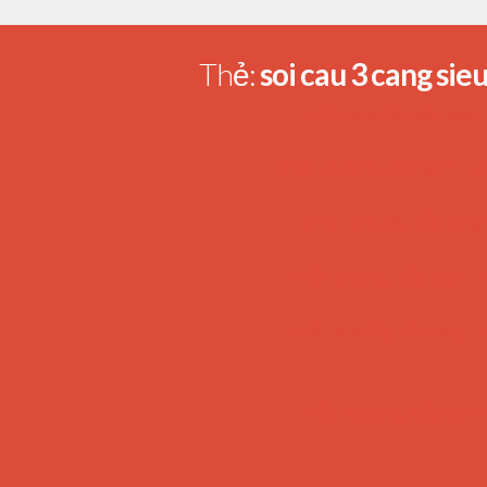
Thẻ:
soi cau 3 cang sie
chốt loto siêu cấp bạch 
chốt loto siêu cấp bach thủ
chốt loto siêu cấp song 
chốt loto siêu cấp bạch th
chốt loto siêu cấp song th
chốt loto siêu cấp bạch 