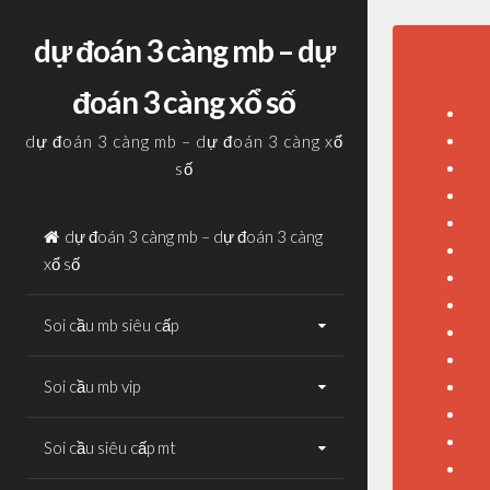
Skip
to
dự đoán 3 càng mb – dự
content
đoán 3 càng xổ số
dự đoán 3 càng mb – dự đoán 3 càng xổ
số
dự đoán 3 càng mb – dự đoán 3 càng
xổ số
Soi cầu mb siêu cấp
Soi cầu mb vip
Soi cầu siêu cấp mt