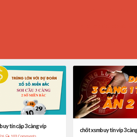
chốt loto siêu cấp song
chốt loto siêu cấp đầu đuô
chốt loto siêu cấp lô
 uy tín cặp 3 càng víp
chốt xsmb uy tín víp 3 càn
026
103 Comments