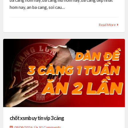
hom nay, an ba cang, soi cau…
Read More
chốt xsmb uy tín víp 3 càng
09/08/2026
91 Comments