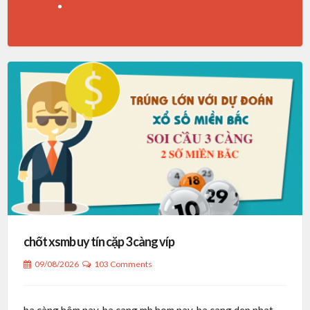
chốt loto siêu cấp lô 3 số miền trung
chốt xsmb uy tín cặp 3 càng víp
09/08/2026
103 Comments
ba càng hôm nay, ba cang mb hom nay, ba cang dep nhat