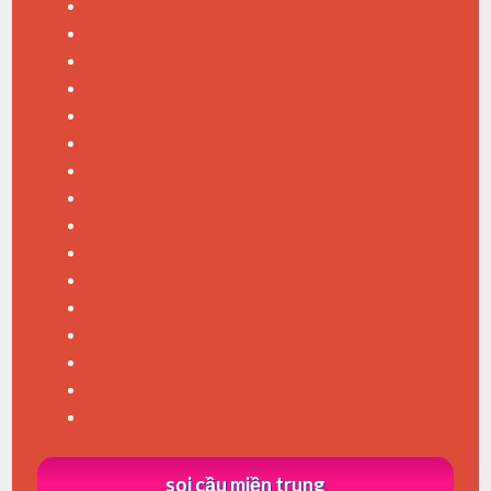
chốt loto siêu cấp giải đặc biệt miền nam
chốt loto siêu cấp giải 8 miền nam
chốt loto siêu cấp bao lô miền nam
chốt loto siêu cấp cặp xỉu chủ miền nam
chốt loto siêu cấp song thủ lô miền nam
chốt loto siêu cấp đầu đuôi giải 8 miền nam
chốt loto siêu cấp đầu đuôi đặc biệt miền nam
chốt loto siêu cấp lô 3 số miền nam
soi cầu miền trung