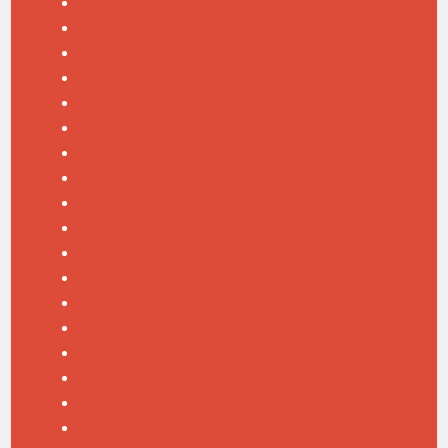
chốt loto siêu cấp bach thủ lô 2 nháy miền bắc
chốt loto siêu cấp song thủ lô miền bắc
chốt loto siêu cấp bạch thủ lô kép miền bắc
chốt loto siêu cấp song thủ lô kép miền bắc
chốt loto siêu cấp bạch thủ đề miền bắc
chốt loto siêu cấp song thủ đề miền bắc
chốt loto siêu cấp dàn đề 4 số miền bắc