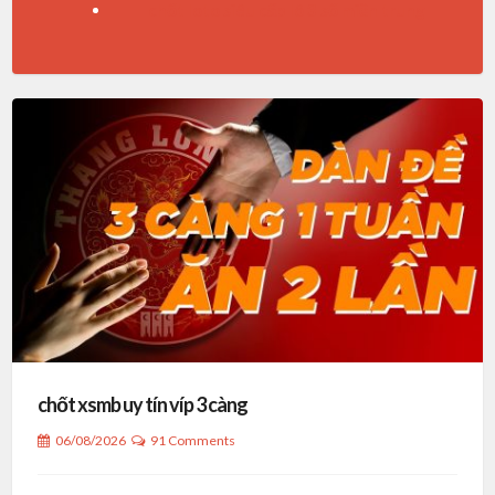
chốt loto siêu cấp lô 3 số miền trung
chốt xsmb uy tín víp 3 càng
06/08/2026
91 Comments