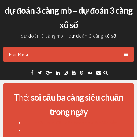
Skip
dự đoán 3 càng mb – dự đoán 3 càng
to
content
xổ số
dự đoán 3 càng mb – dự đoán 3 càng xổ số
Main Menu
Facebook
Twitter
Google
Linkedin
Instagram
YouTube
Pinterest
VK
Email
Plus
Thẻ:
soi cầu ba càng siêu chuẩn
trong ngày
chốt loto siêu cấp bạch thủ lô miền bắc