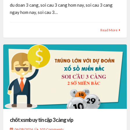
du doan 3 cang, soi cau 3 cang hom nay, soi cau 3 cang
ngay hom nay, soi cau 3…
Read More
chốt xsmb uy tín cặp 3 càng víp
06/08/2026
103 Comments