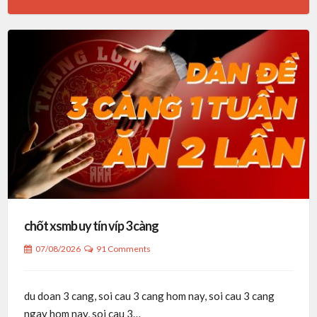
chốt xsmb uy tín víp 3 càng
07/08/2026
91 Comments
du doan 3 cang, soi cau 3 cang hom nay, soi cau 3 cang
ngay hom nay, soi cau 3…