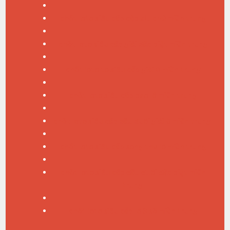
chốt loto siêu cấp cặp xỉu chủ miền trung
chốt loto siêu cấp giải đặc biệt miền trung
chốt loto to siêu cấp giải 8 miền trung
chốt loto siêu cấp bao lô miền trung
chốt loto siêu cấp đầu đuôi giải 8 miền trung
chốt loto siêu cấp song thủ lô miền trung
chốt loto siêu cấp đầu đuôi đặc biệt miền
trung
chốt loto siêu cấp lô 3 số miền trung