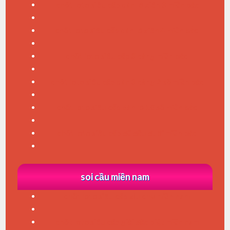
chốt loto siêu cấp dàn lô xiên 3 miền bắc
chốt loto siêu cấp dàn lô xiên 4 miền bắc
chốt loto siêu cấp 3 càng miền bắc
chốt loto siêu cấp dàn 3 càng 2 số miền bắc
chốt loto siêu cấp dàn lô 10 số miền bắc
chốt loto siêu cấp đề đầu đuôi miền bắc
soi cầu miền nam
chốt loto siêu cấp xỉu chủ miền nam
chốt loto siêu cấp giải đặc biệt miền nam