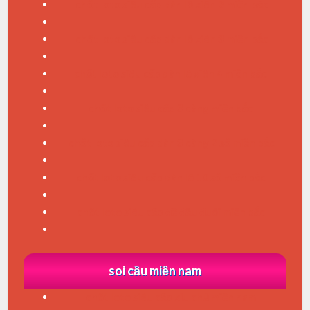
chốt loto siêu cấp dàn lô xiên 2 miền bắc
chốt loto siêu cấp dàn lô xiên 3 miền bắc
chốt loto siêu cấp dàn lô xiên 4 miền bắc
chốt loto siêu cấp 3 càng miền bắc
chốt loto siêu cấp dàn 3 càng 2 số miền bắc
chốt loto siêu cấp dàn lô 10 số miền bắc
chốt loto siêu cấp đề đầu đuôi miền bắc
soi cầu miền nam
chốt loto siêu cấp xỉu chủ miền nam