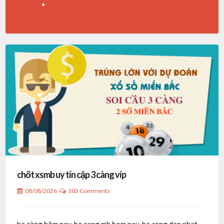
chốt loto siêu cấp lô 3 số miền trung
chốt xsmb uy tín cặp 3 càng víp
08/08/2026
103 Comments
ba càng hôm nay, ba cang mb hom nay, ba cang dep nhat