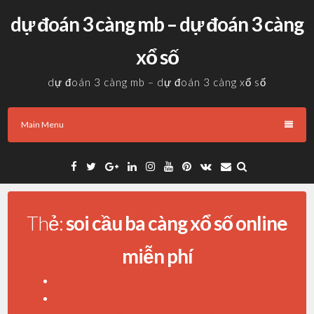
Skip
dự đoán 3 càng mb – dự đoán 3 càng
to
content
xổ số
dự đoán 3 càng mb – dự đoán 3 càng xổ số
Main Menu
Facebook
Twitter
Google
Linkedin
Instagram
YouTube
Pinterest
VK
Email
Plus
Thẻ:
soi cầu ba càng xổ số online
miễn phí
chốt loto siêu cấp bạch thủ lô miền bắc