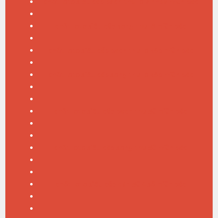
chốt loto siêu cấp bach thủ lô 2 nháy miền bắc
chốt loto siêu cấp song thủ lô miền bắc
chốt loto siêu cấp bạch thủ lô kép miền bắc
chốt loto siêu cấp song thủ lô kép miền bắc
chốt loto siêu cấp bạch thủ đề miền bắc
chốt loto siêu cấp song thủ đề miền bắc
chốt loto siêu cấp dàn đề 4 số miền bắc