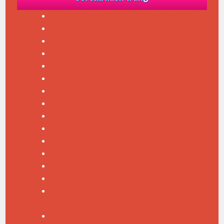
chốt loto siêu cấp xỉu chủ miền trung
chốt loto siêu cấp cặp xỉu chủ miền trung
chốt loto siêu cấp giải đặc biệt miền trung
chốt loto to siêu cấp giải 8 miền trung
chốt loto siêu cấp bao lô miền trung
chốt loto siêu cấp đầu đuôi giải 8 miền trung
chốt loto siêu cấp song thủ lô miền trung
chốt loto siêu cấp đầu đuôi đặc biệt miền
trung