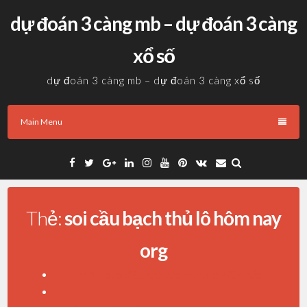
Skip
dự đoán 3 càng mb – dự đoán 3 càng
to
content
xổ số
dự đoán 3 càng mb – dự đoán 3 càng xổ số
Main Menu
Facebook
Twitter
Google
Linkedin
Instagram
YouTube
Pinterest
VK
Email
Plus
Thẻ:
soi cầu bạch thủ lô hôm nay
org
chốt loto siêu cấp bạch thủ lô miền bắc