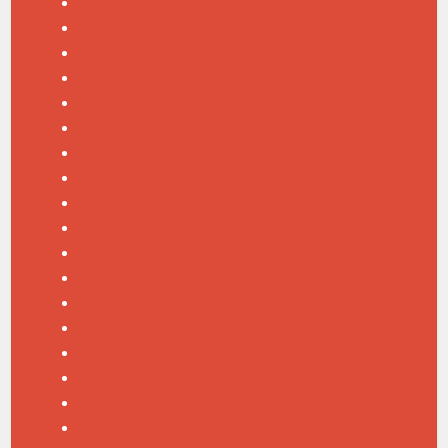
chốt loto siêu cấp bach thủ lô 2 nháy miền bắc
chốt loto siêu cấp song thủ lô miền bắc
chốt loto siêu cấp bạch thủ lô kép miền bắc
chốt loto siêu cấp song thủ lô kép miền bắc
chốt loto siêu cấp bạch thủ đề miền bắc
chốt loto siêu cấp song thủ đề miền bắc
chốt loto siêu cấp dàn đề 4 số miền bắc