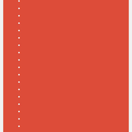
chốt loto siêu cấp bach thủ lô 2 nháy miền bắc
chốt loto siêu cấp song thủ lô miền bắc
chốt loto siêu cấp bạch thủ lô kép miền bắc
chốt loto siêu cấp song thủ lô kép miền bắc
chốt loto siêu cấp bạch thủ đề miền bắc
chốt loto siêu cấp song thủ đề miền bắc
chốt loto siêu cấp dàn đề 4 số miền bắc