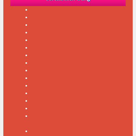
chốt loto siêu cấp xỉu chủ miền trung
chốt loto siêu cấp cặp xỉu chủ miền trung
chốt loto siêu cấp giải đặc biệt miền trung
chốt loto to siêu cấp giải 8 miền trung
chốt loto siêu cấp bao lô miền trung
chốt loto siêu cấp đầu đuôi giải 8 miền trung
chốt loto siêu cấp song thủ lô miền trung
chốt loto siêu cấp đầu đuôi đặc biệt miền
trung