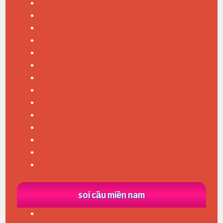
chốt loto siêu cấp dàn lô xiên 2 miền bắc
chốt loto siêu cấp dàn lô xiên 3 miền bắc
chốt loto siêu cấp dàn lô xiên 4 miền bắc
chốt loto siêu cấp 3 càng miền bắc
chốt loto siêu cấp dàn 3 càng 2 số miền bắc
chốt loto siêu cấp dàn lô 10 số miền bắc
chốt loto siêu cấp đề đầu đuôi miền bắc
soi cầu miền nam
chốt loto siêu cấp xỉu chủ miền nam