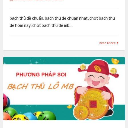
bạch thủ đề chuẩn, bach thu de chuan nhat, chot bach thu
de hom nay, chot bach thu de mb…
Read More