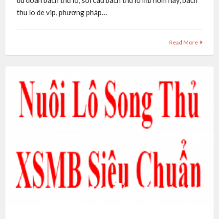
thu lo de vip, phương pháp…
Read More