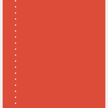
chốt loto siêu cấp bach thủ lô 2 nháy miền bắc
chốt loto siêu cấp song thủ lô miền bắc
chốt loto siêu cấp bạch thủ lô kép miền bắc
chốt loto siêu cấp song thủ lô kép miền bắc
chốt loto siêu cấp bạch thủ đề miền bắc
chốt loto siêu cấp song thủ đề miền bắc
chốt loto siêu cấp dàn đề 4 số miền bắc