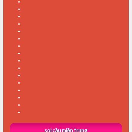
chốt loto siêu cấp giải đặc biệt miền nam
chốt loto siêu cấp giải 8 miền nam
chốt loto siêu cấp bao lô miền nam
chốt loto siêu cấp cặp xỉu chủ miền nam
chốt loto siêu cấp song thủ lô miền nam
chốt loto siêu cấp đầu đuôi giải 8 miền nam
chốt loto siêu cấp đầu đuôi đặc biệt miền nam
chốt loto siêu cấp lô 3 số miền nam
soi cầu miền trung