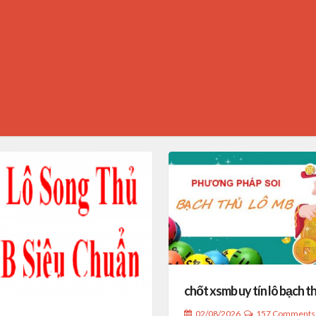
chốt loto siêu cấp song
chốt loto siêu cấp đầu đuô
chốt loto siêu cấp lô
chốt xsmb uy tín lô bạch t
02/08/2026
157 Comments