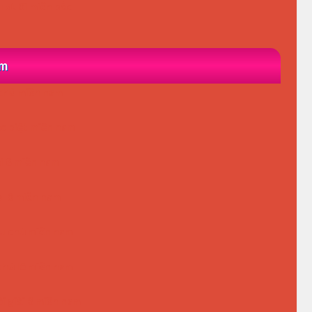
u đuôi miền bắc
am
 chủ miền nam
ặc biệt miền nam
ải 8 miền nam
o lô miền nam
ỉu chủ miền nam
thủ lô miền nam
i giải 8 miền nam