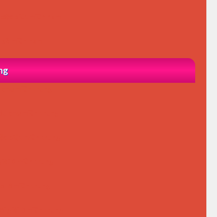
 đặc biệt miền nam
3 số miền nam
ung
u chủ miền trung
xỉu chủ miền trung
đặc biệt miền trung
giải 8 miền trung
o lô miền trung
ôi giải 8 miền trung