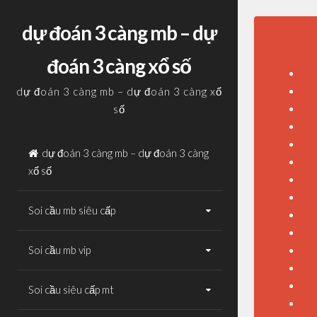
Skip
to
dự đoán 3 càng mb – dự
content
đoán 3 càng xổ số
dự đoán 3 càng mb – dự đoán 3 càng xổ
số
dự đoán 3 càng mb – dự đoán 3 càng
xổ số
Soi cầu mb siêu cấp
Soi cầu mb vip
Soi cầu siêu cấp mt