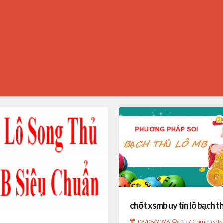
chốt loto siêu cấp song
chốt loto siêu cấp đầu đuô
chốt loto siêu cấp lô
chốt xsmb uy tín lô bạch t
03/08/2026
157 Comments