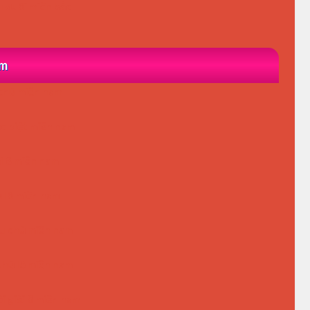
u đuôi miền bắc
am
 chủ miền nam
ặc biệt miền nam
ải 8 miền nam
o lô miền nam
ỉu chủ miền nam
thủ lô miền nam
i giải 8 miền nam