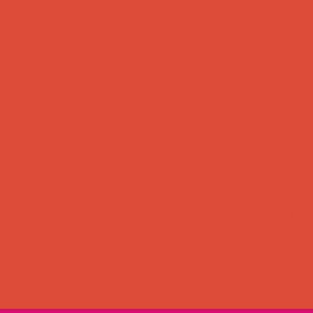
chốt loto siêu cấp song 
chốt loto siêu cấp dàn đ
chốt loto siêu cấp dàn đ
chốt loto siêu cấp dàn đ
chốt loto siêu cấp dàn đ
chốt loto siêu cấp dàn l