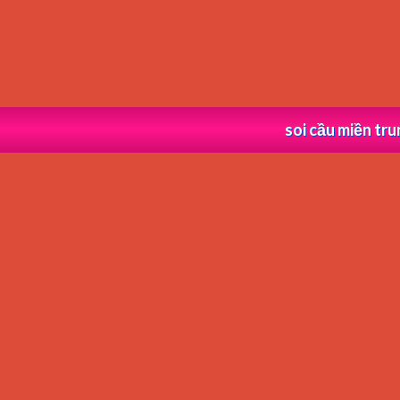
chốt loto siêu cấp đầu đuôi
chốt loto siêu cấp lô 
soi cầu miền tr
chốt loto siêu cấp xỉ
chốt loto siêu cấp cặp 
chốt loto siêu cấp giải 
chốt loto to siêu cấp 
chốt loto siêu cấp ba
chốt loto siêu cấp đầu đu