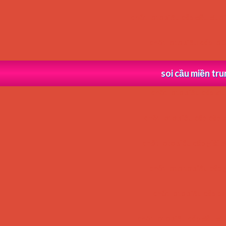
chốt loto siêu cấp đầu đuôi
chốt loto siêu cấp lô 
soi cầu miền tr
chốt loto siêu cấp xỉ
chốt loto siêu cấp cặp 
chốt loto siêu cấp giải 
chốt loto to siêu cấp 
chốt loto siêu cấp ba
chốt loto siêu cấp đầu đu