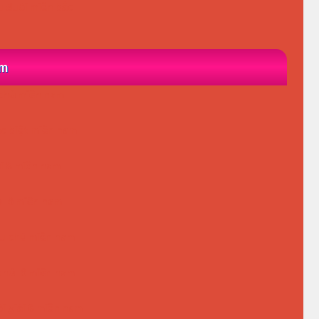
u đuôi miền bắc
am
 chủ miền nam
ặc biệt miền nam
ải 8 miền nam
o lô miền nam
ỉu chủ miền nam
thủ lô miền nam
i giải 8 miền nam