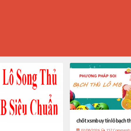
chốt loto siêu cấp song
chốt loto siêu cấp đầu đuô
chốt loto siêu cấp lô
chốt xsmb uy tín lô bạch t
02/08/2026
157 Comments