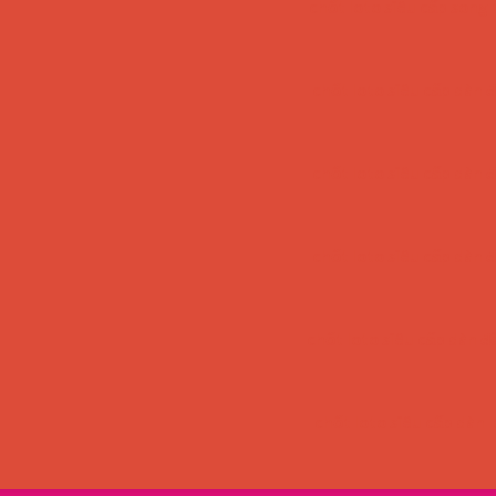
chốt loto siêu cấp song 
chốt loto siêu cấp dàn đ
chốt loto siêu cấp dàn đ
chốt loto siêu cấp dàn đ
chốt loto siêu cấp dàn đ
chốt loto siêu cấp dàn l