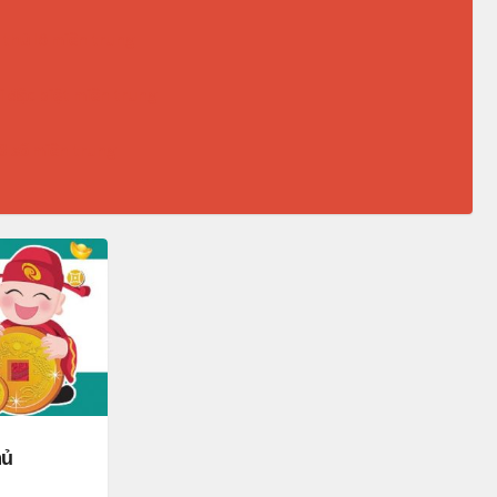
 thủ lô miền trung
i đặc biệt miền trung
 3 số miền trung
hủ