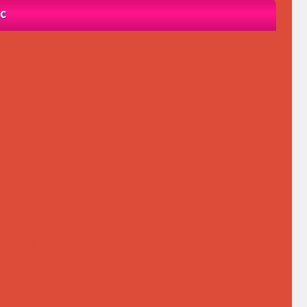
ắc
ô 6 số miền bắc
ô 8 số miền bắc
 xiên 2 miền bắc
 xiên 3 miền bắc
 xiên 4 miền bắc
càng miền bắc
àng 2 số miền bắc
ô 10 số miền bắc