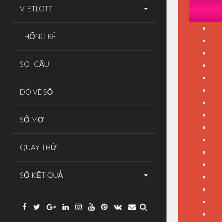
VIETLOTT
THỐNG KÊ
SOI CẦU
DÒ VÉ SỐ
SỔ MƠ
QUAY THỬ
SỐ KẾT QUẢ
Facebook
Twitter
Google
Linkedin
Instagram
YouTube
Pinterest
VK
Email
Plus