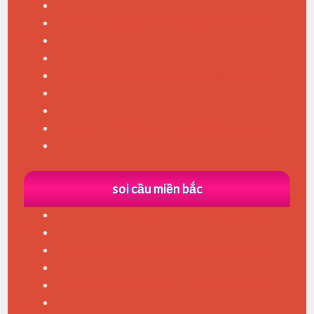
chốt loto siêu cấp dàn đề 8 số miền bắc
chốt loto siêu cấp dàn đề 10 số miền bắc
chốt loto siêu cấp dàn lô 4 số miền bắc
soi cầu miền bắc
chốt loto siêu cấp dàn lô 6 số miền bắc
chốt loto siêu cấp dàn lô 8 số miền bắc
chốt loto siêu cấp dàn lô xiên 2 miền bắc