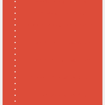
chốt loto siêu cấp song thủ lô miền bắc
chốt loto siêu cấp bạch thủ lô kép miền bắc
chốt loto siêu cấp song thủ lô kép miền bắc
chốt loto siêu cấp bạch thủ đề miền bắc
chốt loto siêu cấp song thủ đề miền bắc
chốt loto siêu cấp dàn đề 4 số miền bắc
chốt loto siêu cấp dàn đề 6 số miền bắc