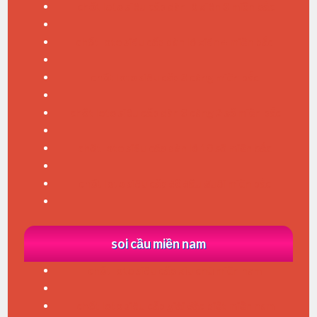
chốt loto siêu cấp dàn lô xiên 3 miền bắc
chốt loto siêu cấp dàn lô xiên 4 miền bắc
chốt loto siêu cấp 3 càng miền bắc
chốt loto siêu cấp dàn 3 càng 2 số miền bắc
chốt loto siêu cấp dàn lô 10 số miền bắc
chốt loto siêu cấp đề đầu đuôi miền bắc
soi cầu miền nam
chốt loto siêu cấp xỉu chủ miền nam
chốt loto siêu cấp giải đặc biệt miền nam