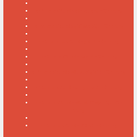
chốt loto siêu cấp cặp xỉu chủ miền trung
chốt loto siêu cấp giải đặc biệt miền trung
chốt loto to siêu cấp giải 8 miền trung
chốt loto siêu cấp bao lô miền trung
chốt loto siêu cấp đầu đuôi giải 8 miền trung
chốt loto siêu cấp song thủ lô miền trung
chốt loto siêu cấp đầu đuôi đặc biệt miền
trung
chốt loto siêu cấp lô 3 số miền trung