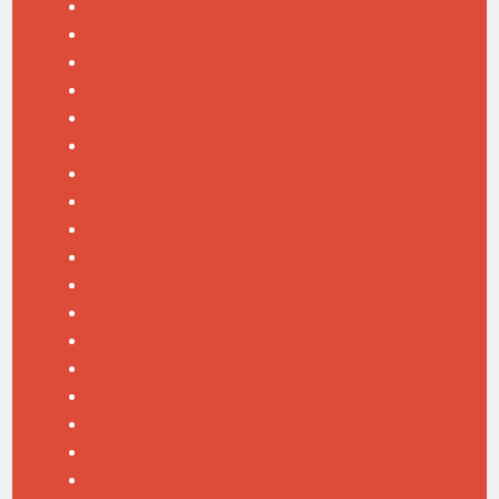
chốt loto siêu cấp song thủ lô miền bắc
chốt loto siêu cấp bạch thủ lô kép miền bắc
chốt loto siêu cấp song thủ lô kép miền bắc
chốt loto siêu cấp bạch thủ đề miền bắc
chốt loto siêu cấp song thủ đề miền bắc
chốt loto siêu cấp dàn đề 4 số miền bắc
chốt loto siêu cấp dàn đề 6 số miền bắc