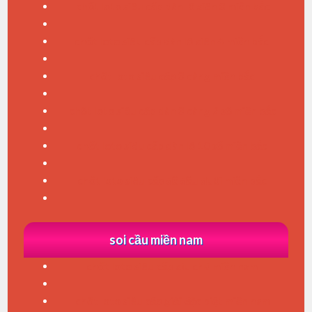
chốt loto siêu cấp dàn lô xiên 3 miền bắc
chốt loto siêu cấp dàn lô xiên 4 miền bắc
chốt loto siêu cấp 3 càng miền bắc
chốt loto siêu cấp dàn 3 càng 2 số miền bắc
chốt loto siêu cấp dàn lô 10 số miền bắc
chốt loto siêu cấp đề đầu đuôi miền bắc
soi cầu miền nam
chốt loto siêu cấp xỉu chủ miền nam
chốt loto siêu cấp giải đặc biệt miền nam