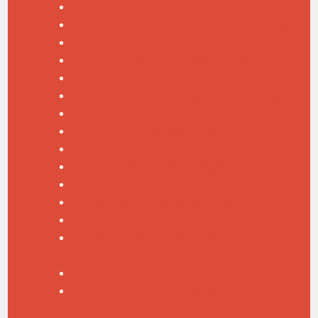
chốt loto siêu cấp cặp xỉu chủ miền trung
chốt loto siêu cấp giải đặc biệt miền trung
chốt loto to siêu cấp giải 8 miền trung
chốt loto siêu cấp bao lô miền trung
chốt loto siêu cấp đầu đuôi giải 8 miền trung
chốt loto siêu cấp song thủ lô miền trung
chốt loto siêu cấp đầu đuôi đặc biệt miền
trung
chốt loto siêu cấp lô 3 số miền trung