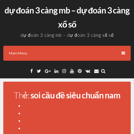
Skip
dự đoán 3 càng mb – dự đoán 3 càng
to
content
xổ số
dự đoán 3 càng mb – dự đoán 3 càng xổ số
Main Menu
Facebook
Twitter
Google
Linkedin
Instagram
YouTube
Pinterest
VK
Email
Plus
Thẻ:
soi cầu đề siêu chuẩn nam
chốt loto siêu cấp bạch thủ lô miền bắc
chốt loto siêu cấp bach thủ lô 2 nháy miền bắc