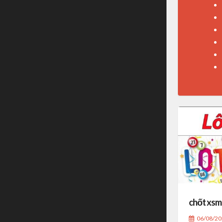
chốt xsmb
06/08/2