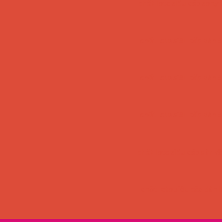
chốt loto siêu cấp song 
chốt loto siêu cấp dàn đ
chốt loto siêu cấp dàn đ
chốt loto siêu cấp dàn đ
chốt loto siêu cấp dàn đ
chốt loto siêu cấp dàn l