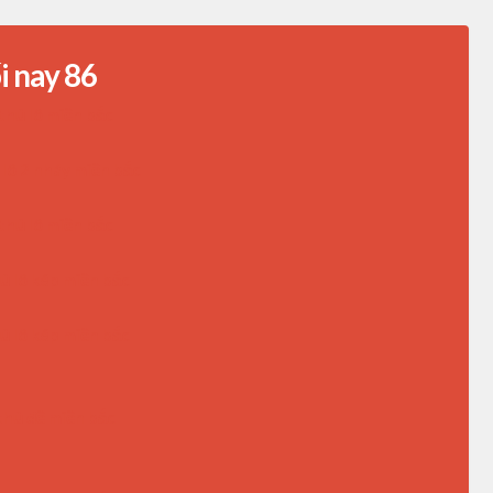
i nay 86
thủ lô miền bắc
 lô 2 nháy miền bắc
thủ lô miền bắc
ủ lô kép miền bắc
ủ lô kép miền bắc
thủ đề miền bắc