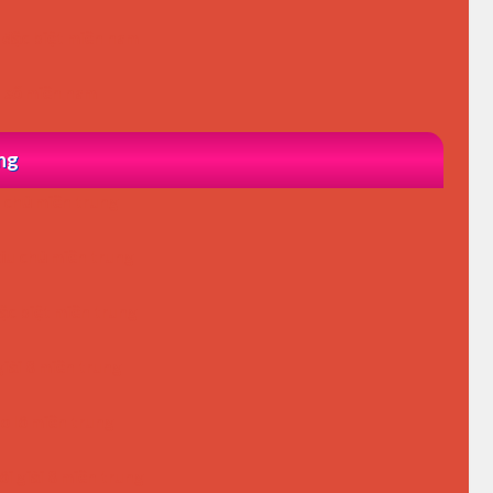
 đặc biệt miền nam
3 số miền nam
ung
u chủ miền trung
xỉu chủ miền trung
đặc biệt miền trung
giải 8 miền trung
o lô miền trung
ôi giải 8 miền trung