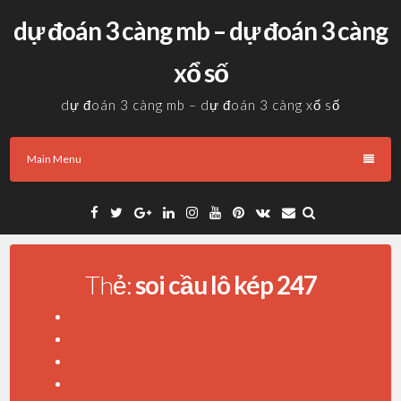
Skip
dự đoán 3 càng mb – dự đoán 3 càng
to
content
xổ số
dự đoán 3 càng mb – dự đoán 3 càng xổ số
Main Menu
Facebook
Twitter
Google
Linkedin
Instagram
YouTube
Pinterest
VK
Email
Plus
Thẻ:
soi cầu lô kép 247
chốt loto siêu cấp bạch thủ lô miền bắc
chốt loto siêu cấp bach thủ lô 2 nháy miền bắc