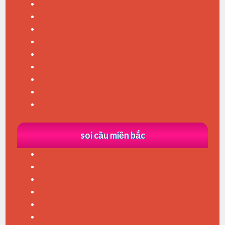
chốt loto siêu cấp dàn đề 8 số miền bắc
chốt loto siêu cấp dàn đề 10 số miền bắc
chốt loto siêu cấp dàn lô 4 số miền bắc
soi cầu miền bắc
chốt loto siêu cấp dàn lô 6 số miền bắc
chốt loto siêu cấp dàn lô 8 số miền bắc
chốt loto siêu cấp dàn lô xiên 2 miền bắc