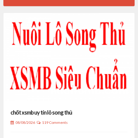
chốt xsmb uy tín lô song thủ
08/08/2026
119 Comments