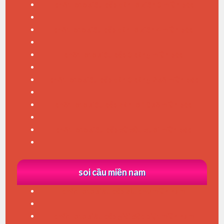
chốt loto siêu cấp dàn lô xiên 3 miền bắc
chốt loto siêu cấp dàn lô xiên 4 miền bắc
chốt loto siêu cấp 3 càng miền bắc
chốt loto siêu cấp dàn 3 càng 2 số miền bắc
chốt loto siêu cấp dàn lô 10 số miền bắc
chốt loto siêu cấp đề đầu đuôi miền bắc
soi cầu miền nam
chốt loto siêu cấp xỉu chủ miền nam
chốt loto siêu cấp giải đặc biệt miền nam