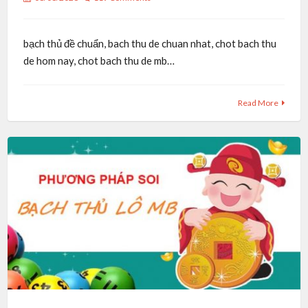
bạch thủ đề chuẩn, bach thu de chuan nhat, chot bach thu
de hom nay, chot bach thu de mb…
Read More