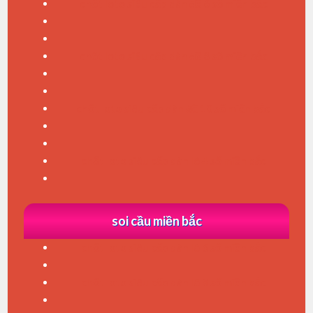
chốt loto siêu cấp dàn đề 6 số miền bắc
chốt loto siêu cấp dàn đề 8 số miền bắc
chốt loto siêu cấp dàn đề 10 số miền bắc
chốt loto siêu cấp dàn lô 4 số miền bắc
soi cầu miền bắc
chốt loto siêu cấp dàn lô 6 số miền bắc
chốt loto siêu cấp dàn lô 8 số miền bắc