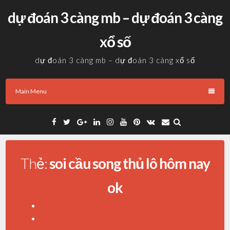
Skip
dự đoán 3 càng mb – dự đoán 3 càng
to
content
xổ số
dự đoán 3 càng mb – dự đoán 3 càng xổ số
Main Menu
Facebook
Twitter
Google
Linkedin
Instagram
YouTube
Pinterest
VK
Email
Plus
Thẻ:
soi cầu song thủ lô hôm nay
ok
chốt loto siêu cấp bạch thủ lô miền bắc