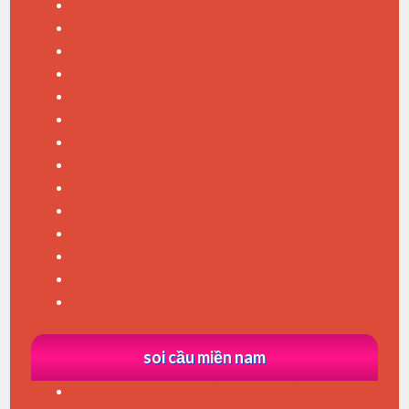
chốt loto siêu cấp dàn lô xiên 2 miền bắc
chốt loto siêu cấp dàn lô xiên 3 miền bắc
chốt loto siêu cấp dàn lô xiên 4 miền bắc
chốt loto siêu cấp 3 càng miền bắc
chốt loto siêu cấp dàn 3 càng 2 số miền bắc
chốt loto siêu cấp dàn lô 10 số miền bắc
chốt loto siêu cấp đề đầu đuôi miền bắc
soi cầu miền nam
chốt loto siêu cấp xỉu chủ miền nam