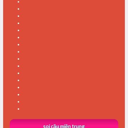
chốt loto siêu cấp giải đặc biệt miền nam
chốt loto siêu cấp giải 8 miền nam
chốt loto siêu cấp bao lô miền nam
chốt loto siêu cấp cặp xỉu chủ miền nam
chốt loto siêu cấp song thủ lô miền nam
chốt loto siêu cấp đầu đuôi giải 8 miền nam
chốt loto siêu cấp đầu đuôi đặc biệt miền nam
chốt loto siêu cấp lô 3 số miền nam
soi cầu miền trung