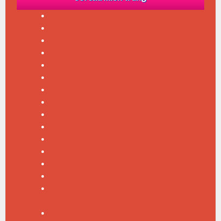
chốt loto siêu cấp xỉu chủ miền trung
chốt loto siêu cấp cặp xỉu chủ miền trung
chốt loto siêu cấp giải đặc biệt miền trung
chốt loto to siêu cấp giải 8 miền trung
chốt loto siêu cấp bao lô miền trung
chốt loto siêu cấp đầu đuôi giải 8 miền trung
chốt loto siêu cấp song thủ lô miền trung
chốt loto siêu cấp đầu đuôi đặc biệt miền
trung