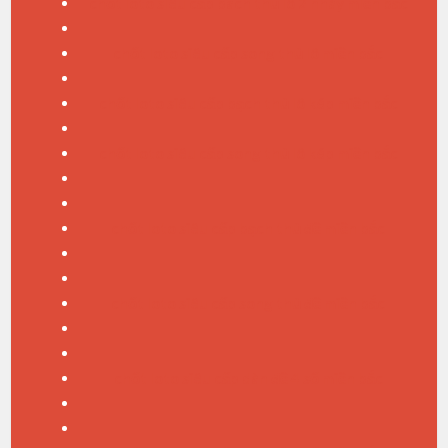
chốt loto siêu cấp bach thủ lô 2 nháy miền bắc
chốt loto siêu cấp song thủ lô miền bắc
chốt loto siêu cấp bạch thủ lô kép miền bắc
chốt loto siêu cấp song thủ lô kép miền bắc
chốt loto siêu cấp bạch thủ đề miền bắc
chốt loto siêu cấp song thủ đề miền bắc
chốt loto siêu cấp dàn đề 4 số miền bắc