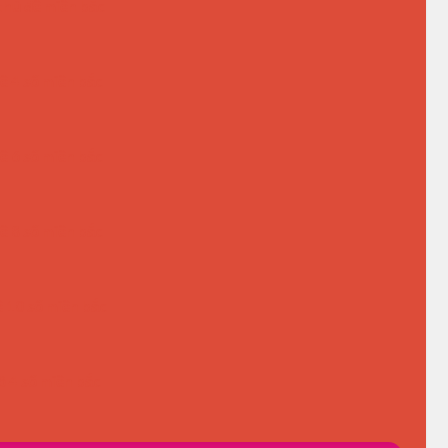
thủ đề miền bắc
ề 4 số miền bắc
ề 6 số miền bắc
ề 8 số miền bắc
ề 10 số miền bắc
ô 4 số miền bắc