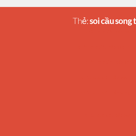
Thẻ:
soi cầu song t
chốt loto siêu cấp bạch 
chốt loto siêu cấp bach thủ
chốt loto siêu cấp song 
chốt loto siêu cấp bạch th
chốt loto siêu cấp song th
chốt loto siêu cấp bạch 