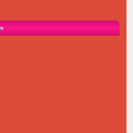
u đuôi miền bắc
am
 chủ miền nam
ặc biệt miền nam
ải 8 miền nam
o lô miền nam
ỉu chủ miền nam
thủ lô miền nam
i giải 8 miền nam