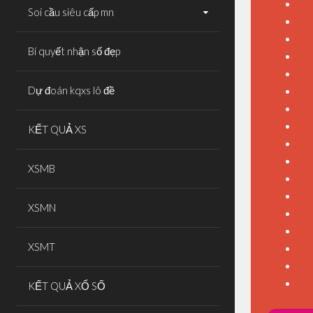
Soi cầu siêu cấp mn
Bí quyết nhận số đẹp
Dự đoán kqxs lô đề
KẾT QUẢ XS
XSMB
XSMN
XSMT
KẾT QUẢ XỔ SỐ