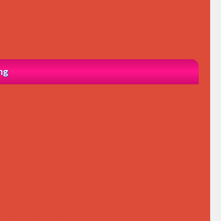
 đặc biệt miền nam
3 số miền nam
ung
u chủ miền trung
xỉu chủ miền trung
đặc biệt miền trung
giải 8 miền trung
o lô miền trung
ôi giải 8 miền trung