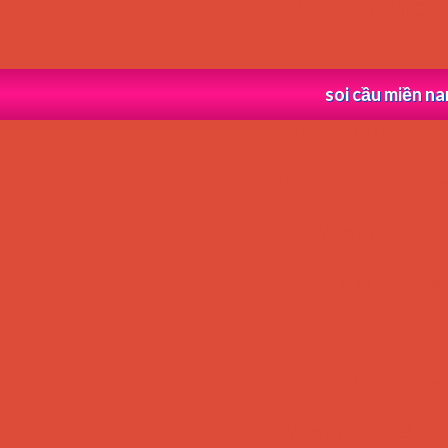
chốt loto siêu cấp đề đầ
soi cầu miền n
chốt loto siêu cấp xỉu
chốt loto siêu cấp giải đ
chốt loto siêu cấp gi
chốt loto siêu cấp ba
chốt loto siêu cấp cặp x
chốt loto siêu cấp song 
chốt loto siêu cấp đầu đuô