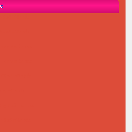
ắc
ô 6 số miền bắc
ô 8 số miền bắc
 xiên 2 miền bắc
 xiên 3 miền bắc
 xiên 4 miền bắc
càng miền bắc
àng 2 số miền bắc
ô 10 số miền bắc