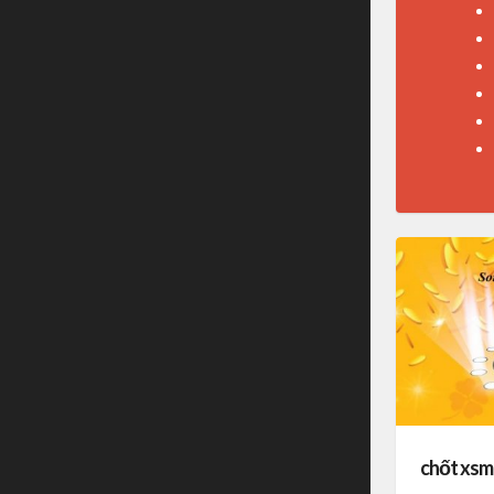
chốt xsmb