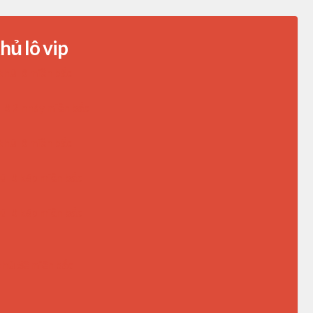
hủ lô vip
thủ lô miền bắc
 lô 2 nháy miền bắc
thủ lô miền bắc
ủ lô kép miền bắc
ủ lô kép miền bắc
thủ đề miền bắc