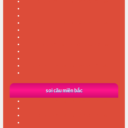
chốt loto siêu cấp dàn đề 6 số miền bắc
chốt loto siêu cấp dàn đề 8 số miền bắc
chốt loto siêu cấp dàn đề 10 số miền bắc
chốt loto siêu cấp dàn lô 4 số miền bắc
soi cầu miền bắc
chốt loto siêu cấp dàn lô 6 số miền bắc
chốt loto siêu cấp dàn lô 8 số miền bắc