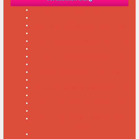
chốt loto siêu cấp xỉu chủ miền trung
chốt loto siêu cấp cặp xỉu chủ miền trung
chốt loto siêu cấp giải đặc biệt miền trung
chốt loto to siêu cấp giải 8 miền trung
chốt loto siêu cấp bao lô miền trung
chốt loto siêu cấp đầu đuôi giải 8 miền trung
chốt loto siêu cấp song thủ lô miền trung
chốt loto siêu cấp đầu đuôi đặc biệt miền
trung