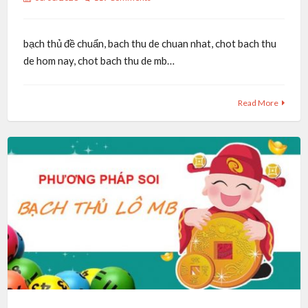
bạch thủ đề chuẩn, bach thu de chuan nhat, chot bach thu
de hom nay, chot bach thu de mb…
Read More