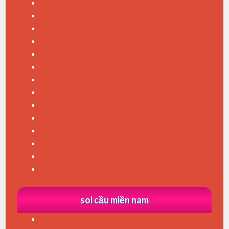
chốt loto siêu cấp dàn lô xiên 2 miền bắc
chốt loto siêu cấp dàn lô xiên 3 miền bắc
chốt loto siêu cấp dàn lô xiên 4 miền bắc
chốt loto siêu cấp 3 càng miền bắc
chốt loto siêu cấp dàn 3 càng 2 số miền bắc
chốt loto siêu cấp dàn lô 10 số miền bắc
chốt loto siêu cấp đề đầu đuôi miền bắc
soi cầu miền nam
chốt loto siêu cấp xỉu chủ miền nam