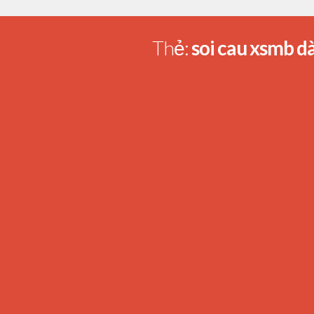
Thẻ:
soi cau xsmb dà
chốt loto siêu cấp bạch 
chốt loto siêu cấp bach thủ
chốt loto siêu cấp song 
chốt loto siêu cấp bạch th
chốt loto siêu cấp song th
chốt loto siêu cấp bạch 