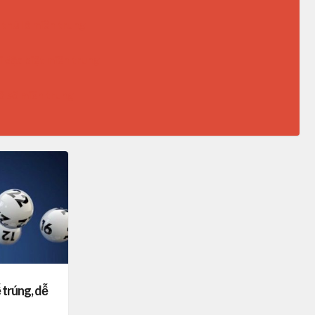
 thủ lô miền trung
i đặc biệt miền trung
 3 số miền trung
 trúng, dễ