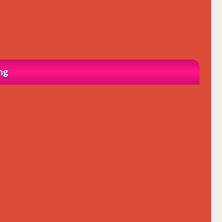
 đặc biệt miền nam
3 số miền nam
ung
u chủ miền trung
xỉu chủ miền trung
đặc biệt miền trung
giải 8 miền trung
o lô miền trung
ôi giải 8 miền trung