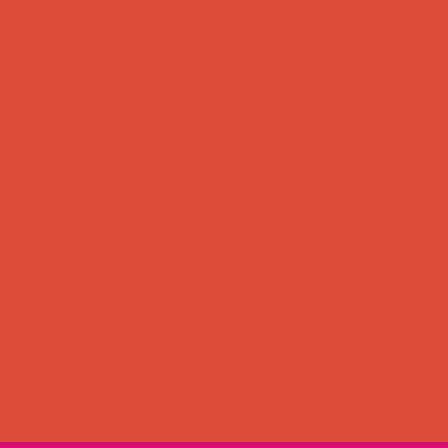
chốt loto siêu cấp song 
chốt loto siêu cấp dàn đ
chốt loto siêu cấp dàn đ
chốt loto siêu cấp dàn đ
chốt loto siêu cấp dàn đ
chốt loto siêu cấp dàn l