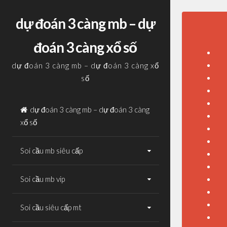
Skip
to
dự đoán 3 càng mb – dự
content
đoán 3 càng xổ số
dự đoán 3 càng mb – dự đoán 3 càng xổ
số
dự đoán 3 càng mb – dự đoán 3 càng
xổ số
Soi cầu mb siêu cấp
Soi cầu mb vip
Soi cầu siêu cấp mt