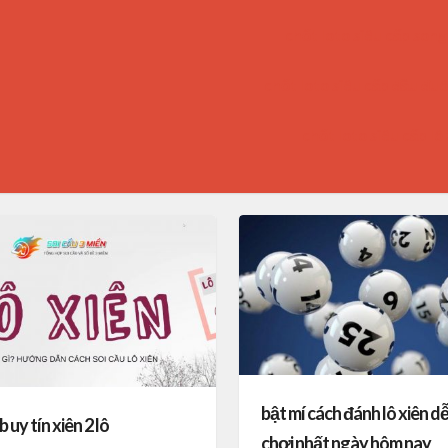
chốt loto siêu cấp song
chốt loto siêu cấp đầu đuô
chốt loto siêu cấp lô
bật mí cách đánh lô xiên dễ
 uy tín xiên 2 lô
chơi nhất ngày hôm nay