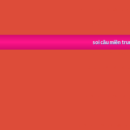
chốt loto siêu cấp đầu đuôi
chốt loto siêu cấp lô 
soi cầu miền tr
chốt loto siêu cấp xỉ
chốt loto siêu cấp cặp 
chốt loto siêu cấp giải 
chốt loto to siêu cấp 
chốt loto siêu cấp ba
chốt loto siêu cấp đầu đu