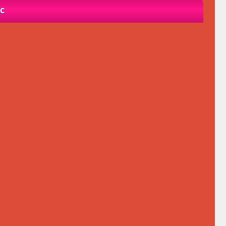
ắc
ô 6 số miền bắc
ô 8 số miền bắc
 xiên 2 miền bắc
 xiên 3 miền bắc
 xiên 4 miền bắc
càng miền bắc
àng 2 số miền bắc
ô 10 số miền bắc