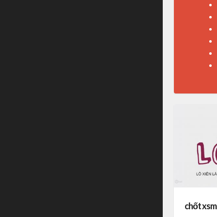
chốt xsmb