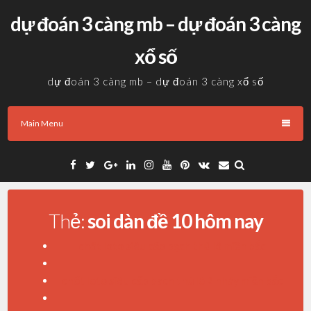
Skip
dự đoán 3 càng mb – dự đoán 3 càng
to
content
xổ số
dự đoán 3 càng mb – dự đoán 3 càng xổ số
Main Menu
Facebook
Twitter
Google
Linkedin
Instagram
YouTube
Pinterest
VK
Email
Plus
Thẻ:
soi dàn đề 10 hôm nay
chốt loto siêu cấp bạch thủ lô miền bắc
chốt loto siêu cấp bach thủ lô 2 nháy miền bắc