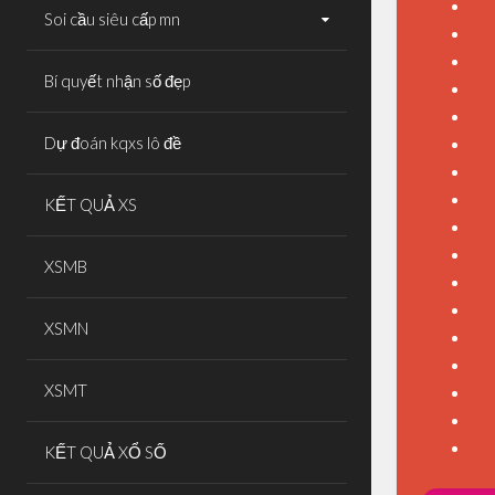
Soi cầu siêu cấp mn
Bí quyết nhận số đẹp
Dự đoán kqxs lô đề
KẾT QUẢ XS
XSMB
XSMN
XSMT
KẾT QUẢ XỔ SỐ