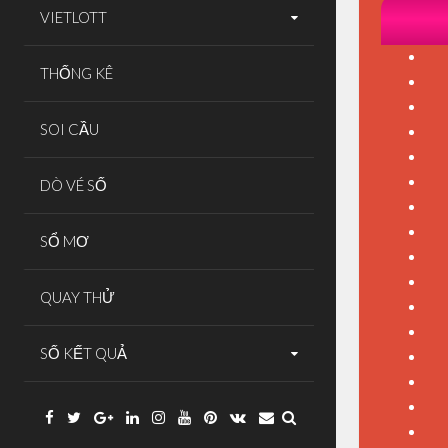
VIETLOTT
THỐNG KÊ
SOI CẦU
DÒ VÉ SỐ
SỔ MƠ
QUAY THỬ
SỐ KẾT QUẢ
Facebook
Twitter
Google
Linkedin
Instagram
YouTube
Pinterest
VK
Email
Plus