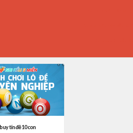
chốt loto siêu cấp song
chốt loto siêu cấp đầu đuô
chốt loto siêu cấp lô
 uy tín đề 10 con