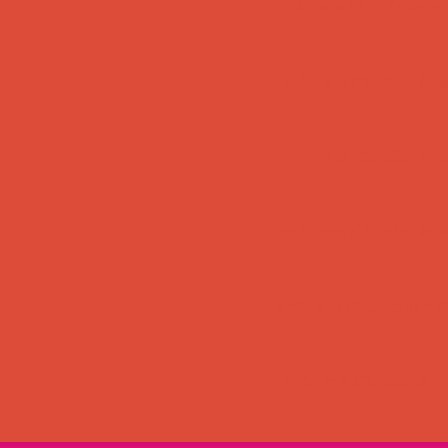
chốt loto siêu cấp song 
chốt loto siêu cấp dàn đ
chốt loto siêu cấp dàn đ
chốt loto siêu cấp dàn đ
chốt loto siêu cấp dàn đ
chốt loto siêu cấp dàn l