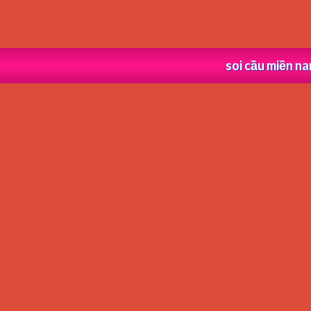
chốt loto siêu cấp đề đầ
soi cầu miền n
chốt loto siêu cấp xỉu
chốt loto siêu cấp giải đ
chốt loto siêu cấp gi
chốt loto siêu cấp ba
chốt loto siêu cấp cặp x
chốt loto siêu cấp song 
chốt loto siêu cấp đầu đuô