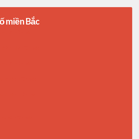
số miền Bắc
thủ lô miền bắc
 lô 2 nháy miền bắc
thủ lô miền bắc
ủ lô kép miền bắc
ủ lô kép miền bắc
thủ đề miền bắc