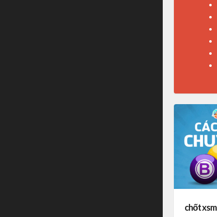
chốt xsmb