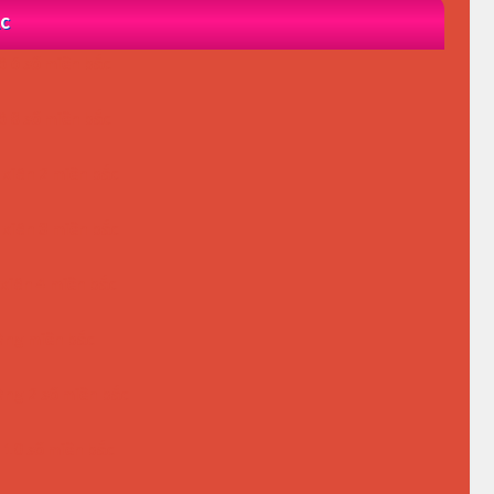
ắc
ô 6 số miền bắc
ô 8 số miền bắc
 xiên 2 miền bắc
 xiên 3 miền bắc
 xiên 4 miền bắc
càng miền bắc
àng 2 số miền bắc
ô 10 số miền bắc