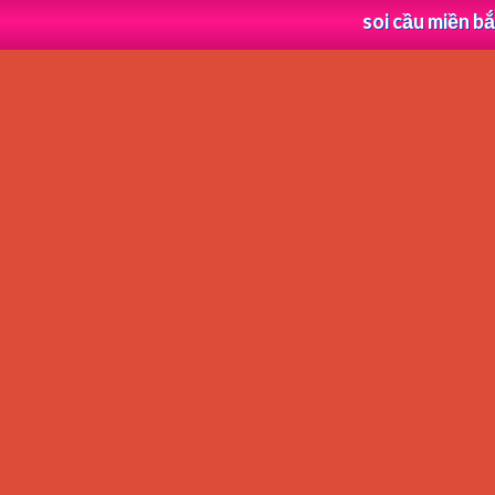
soi cầu miền b
chốt loto siêu cấp dàn l
chốt loto siêu cấp dàn l
chốt loto siêu cấp dàn lô
chốt loto siêu cấp dàn lô
chốt loto siêu cấp dàn lô
chốt loto siêu cấp 3 
chốt loto siêu cấp dàn 3 c
chốt loto siêu cấp dàn l